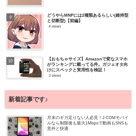
どうやらMNPには2種類あるらしい(維持型
と切断型)【前編】
4 views
【おもちゃサイズ】Amazonで変なスマホ
がランキングに載ってる件。ガジェオタ向
けにスペックと実用性を検証！
3 views
新着記事です♪
月末のギガ足りない人必見！J:COMモバイ
ルなら制限後も最大1Mbpsで動画もSNSも
意外と快適