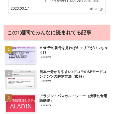
も！どうせ契約するなら安くお得に契約し
たい。その気持ちよっくわかります！かお
2023.03.17
okitan.jp
る自身も、そういう案件を常に狙ってます
から♪せっかくだから、かおるが調べた案
件をこっそ...
この1週間でみんなに読まれてる記事
MNP予約番号を見ればキャリアがバレちゃ
う!?
9 views
日本一分かりやすい♪ドコモのSPモードコ
ンテンツの解除方法（図解）
9 views
アラジン・パスカル・ジニー（携帯乞食用
語解説）
7 views