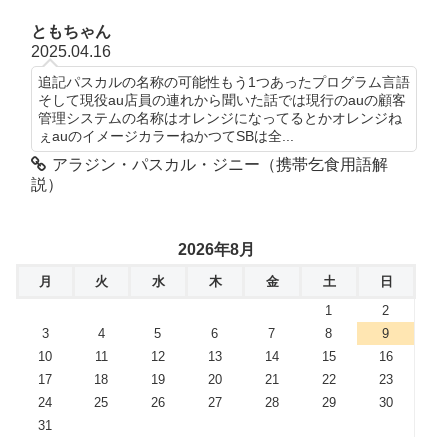
ともちゃん
2025.04.16
追記パスカルの名称の可能性もう1つあったプログラム言語
そして現役au店員の連れから聞いた話では現行のauの顧客
管理システムの名称はオレンジになってるとかオレンジね
ぇauのイメージカラーねかつてSBは全...
アラジン・パスカル・ジニー（携帯乞食用語解
説）
2026年8月
月
火
水
木
金
土
日
1
2
3
4
5
6
7
8
9
10
11
12
13
14
15
16
17
18
19
20
21
22
23
24
25
26
27
28
29
30
31