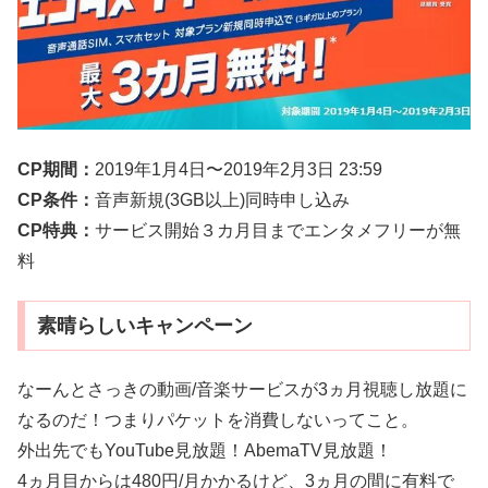
CP期間：
2019年1月4日〜2019年2月3日 23:59
CP条件：
音声新規(3GB以上)同時申し込み
CP特典：
サービス開始３カ月目までエンタメフリーが無
料
素晴らしいキャンペーン
なーんとさっきの動画/音楽サービスが3ヵ月視聴し放題に
なるのだ！つまりパケットを消費しないってこと。
外出先でもYouTube見放題！AbemaTV見放題！
4ヵ月目からは480円/月かかるけど、3ヵ月の間に有料で