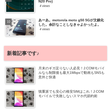
N20 Pro)
4 views
あーあ。motorola moto g50 5Gが文鎮化
した。余計なことしなきゃよかったよ。
4 views
新着記事です♪
月末のギガ足りない人必見！J:COMモバイ
ルなら制限後も最大1Mbpsで動画もSNSも
意外と快適
慎重派でも安心の格安SIMはこれ！J:COM
モバイルで失敗しないスマホ代節約術