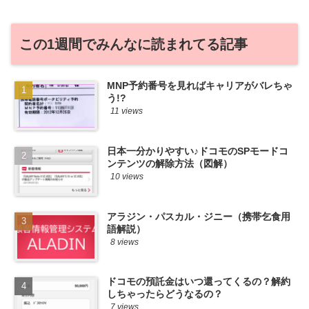
件をこっそ...
この1週間でみんなに読まれてる記事
MNP予約番号を見ればキャリアがバレちゃ
う!?
11 views
日本一分かりやすい♪ドコモのSPモードコ
ンテンツの解除方法（図解）
10 views
アラジン・パスカル・ジニー（携帯乞食用
語解説）
8 views
ドコモの預託金はいつ還ってくるの？解約
しちゃったらどうなるの？
7 views