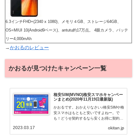
6.3インチFHD+(2340 x 1080)、メモリ４GB、ストレージ64GB、
OS=MIUI 10(Android9ベース)、antutu約17万点。 4眼カメラ、バッテ
リー4,000mAh
→
かおるのレビュー
かおるが見つけたキャンペーン一覧
格安SIM(MVNO)格安スマホキャンペー
ンまとめ(2020年11月19日最新版)
かおるです。おかえりなさい♪格安SIMや格
安スマホはもともと安いですよねー。で
も！どうせ契約するなら安くお得に契約し
たい。その気持ちよっくわかります！かお
2023.03.17
okitan.jp
る自身も、そういう案件を常に狙ってます
から♪せっかくだから、かおるが調べた案