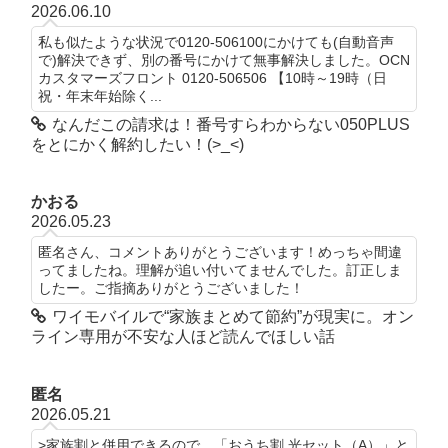
2026.06.10
私も似たような状況で0120-506100にかけても(自動音声
で)解決できず、別の番号にかけて無事解決しました。OCN
カスタマーズフロント 0120-506506 【10時～19時（日
祝・年末年始除く...
なんだこの請求は！番号すらわからない050PLUS
をとにかく解約したい！(>_<)
かおる
2026.05.23
匿名さん、コメントありがとうございます！めっちゃ間違
ってましたね。理解が追い付いてませんでした。訂正しま
したー。ご指摘ありがとうございました！
ワイモバイルで“家族まとめて節約”が現実に。オン
ライン専用が不安な人ほど読んでほしい話
匿名
2026.05.21
>家族割と併用できるので、「おうち割 光セット（A）」と