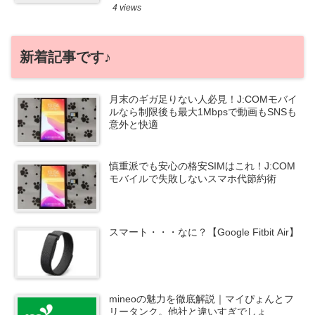
4 views
新着記事です♪
月末のギガ足りない人必見！J:COMモバイ
ルなら制限後も最大1Mbpsで動画もSNSも
意外と快適
慎重派でも安心の格安SIMはこれ！J:COM
モバイルで失敗しないスマホ代節約術
スマート・・・なに？【Google Fitbit Air】
mineoの魅力を徹底解説｜マイぴょんとフ
リータンク。他社と違いすぎでしょ