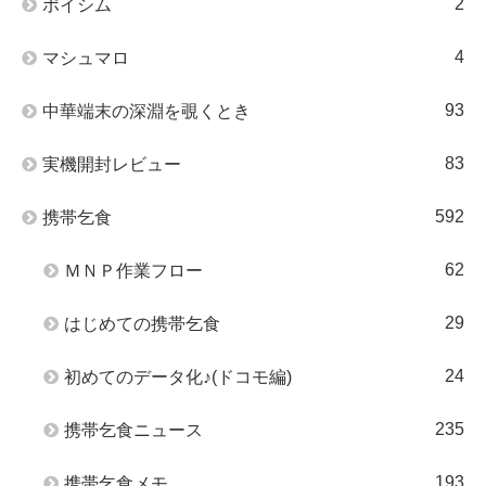
2
ポイシム
4
マシュマロ
93
中華端末の深淵を覗くとき
83
実機開封レビュー
592
携帯乞食
62
ＭＮＰ作業フロー
29
はじめての携帯乞食
24
初めてのデータ化♪(ドコモ編)
235
携帯乞食ニュース
193
携帯乞食メモ