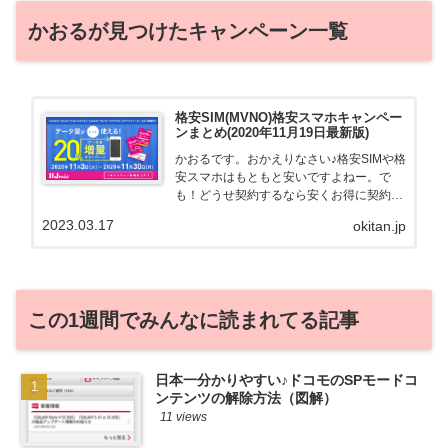
かおるが見つけたキャンペーン一覧
格安SIM(MVNO)格安スマホキャンペー
ンまとめ(2020年11月19日最新版)
かおるです。おかえりなさい♪格安SIMや格
安スマホはもともと安いですよねー。で
も！どうせ契約するなら安くお得に契約し
たい。その気持ちよっくわかります！かお
2023.03.17
okitan.jp
る自身も、そういう案件を常に狙ってます
から♪せっかくだから、かおるが調べた案
件をこっそ...
この1週間でみんなに読まれてる記事
日本一分かりやすい♪ドコモのSPモードコ
ンテンツの解除方法（図解）
11 views