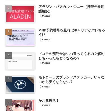
アラジン・パスカル・ジニー（携帯乞食用
語解説）
8 views
MNP予約番号を見ればキャリアがバレちゃ
う!?
8 views
ドコモの預託金はいつ還ってくるの？解約
しちゃったらどうなるの？
7 views
モトローラのブランドステッカー。いらな
いから安くならない？
5 views
かおる復活！
5 views