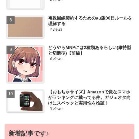
4 views
複数回線契約するためのau版90日ルールを
理解する
4 views
どうやらMNPには2種類あるらしい(維持型
と切断型)【前編】
4 views
【おもちゃサイズ】Amazonで変なスマホ
がランキングに載ってる件。ガジェオタ向
けにスペックと実用性を検証！
3 views
新着記事です♪