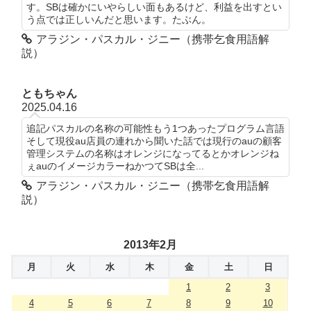
す。SBは確かにいやらしい面もあるけど、利益を出すとい
う点では正しいんだと思います。たぶん。
アラジン・パスカル・ジニー（携帯乞食用語解
説）
ともちゃん
2025.04.16
追記パスカルの名称の可能性もう1つあったプログラム言語
そして現役au店員の連れから聞いた話では現行のauの顧客
管理システムの名称はオレンジになってるとかオレンジね
ぇauのイメージカラーねかつてSBは全...
アラジン・パスカル・ジニー（携帯乞食用語解
説）
2013年2月
月
火
水
木
金
土
日
1
2
3
4
5
6
7
8
9
10