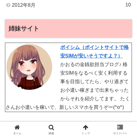
10
2012年8月
姉妹サイト
ポイシム（ポイントサイトで格
安SIMが安いそうですよ？）
かおるの金銭欲担当ブログ♪ 格
安SIMをなるべく安く利用する
事を目指してたら、やり過ぎて
お小遣い稼ぎまで出来ちゃった
からそれを紹介してます。 たく
さんお小遣いを稼いで、新しいスマホを買うぞー(^o^)
ホーム
検索
トップ
サイドバー