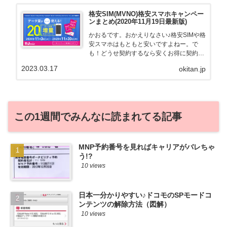
格安SIM(MVNO)格安スマホキャンペー
ンまとめ(2020年11月19日最新版)
かおるです。おかえりなさい♪格安SIMや格
安スマホはもともと安いですよねー。で
も！どうせ契約するなら安くお得に契約し
たい。その気持ちよっくわかります！かお
2023.03.17
okitan.jp
る自身も、そういう案件を常に狙ってます
から♪せっかくだから、かおるが調べた案
件をこっそ...
この1週間でみんなに読まれてる記事
MNP予約番号を見ればキャリアがバレちゃ
う!?
10 views
日本一分かりやすい♪ドコモのSPモードコ
ンテンツの解除方法（図解）
10 views