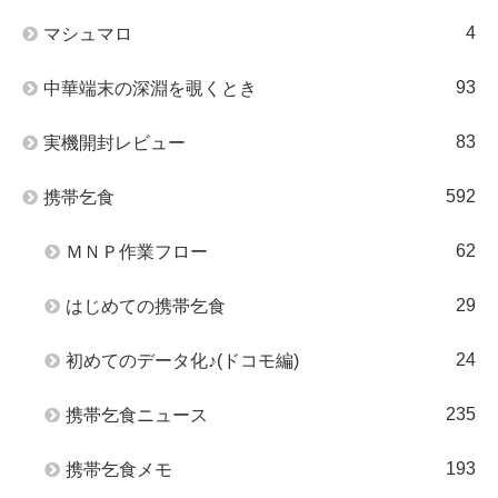
4
マシュマロ
93
中華端末の深淵を覗くとき
83
実機開封レビュー
592
携帯乞食
62
ＭＮＰ作業フロー
29
はじめての携帯乞食
24
初めてのデータ化♪(ドコモ編)
235
携帯乞食ニュース
193
携帯乞食メモ