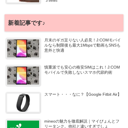
3 views
新着記事です♪
月末のギガ足りない人必見！J:COMモバイ
ルなら制限後も最大1Mbpsで動画もSNSも
意外と快適
慎重派でも安心の格安SIMはこれ！J:COM
モバイルで失敗しないスマホ代節約術
スマート・・・なに？【Google Fitbit Air】
mineoの魅力を徹底解説｜マイぴょんとフ
リータンク。他社と違いすぎでしょ