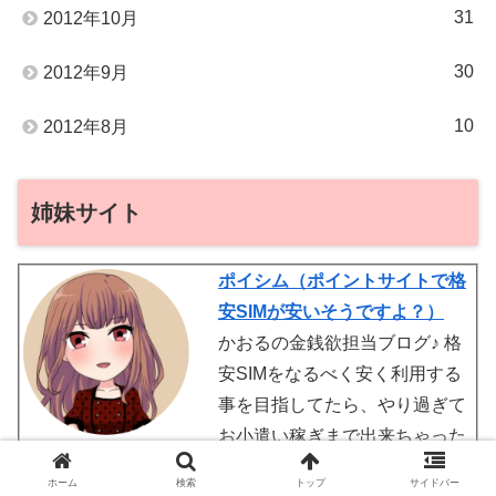
31
2012年10月
30
2012年9月
10
2012年8月
姉妹サイト
ポイシム（ポイントサイトで格
安SIMが安いそうですよ？）
かおるの金銭欲担当ブログ♪ 格
安SIMをなるべく安く利用する
事を目指してたら、やり過ぎて
お小遣い稼ぎまで出来ちゃった
からそれを紹介してます。 たく
ホーム
検索
トップ
サイドバー