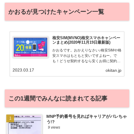
かおるが見つけたキャンペーン一覧
格安SIM(MVNO)格安スマホキャンペー
ンまとめ(2020年11月19日最新版)
かおるです。おかえりなさい♪格安SIMや格
安スマホはもともと安いですよねー。で
も！どうせ契約するなら安くお得に契約し
たい。その気持ちよっくわかります！かお
2023.03.17
okitan.jp
る自身も、そういう案件を常に狙ってます
から♪せっかくだから、かおるが調べた案
件をこっそ...
この1週間でみんなに読まれてる記事
MNP予約番号を見ればキャリアがバレちゃ
う!?
9 views