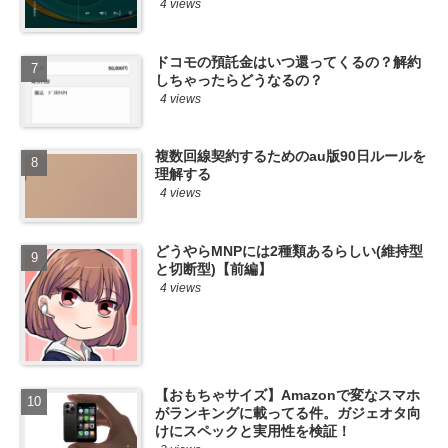
4 views
ドコモの預託金はいつ還ってくるの？解約
しちゃったらどうなるの？
4 views
複数回線契約するためのau版90日ルールを
理解する
4 views
どうやらMNPには2種類あるらしい(維持型
と切断型)【前編】
4 views
【おもちゃサイズ】Amazonで変なスマホ
がランキングに載ってる件。ガジェオタ向
けにスペックと実用性を検証！