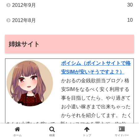
30
2012年9月
10
2012年8月
姉妹サイト
ポイシム（ポイントサイトで格
安SIMが安いそうですよ？）
かおるの金銭欲担当ブログ♪ 格
安SIMをなるべく安く利用する
事を目指してたら、やり過ぎて
お小遣い稼ぎまで出来ちゃった
からそれを紹介してます。 たく
さんお小遣いを稼いで、新しいスマホを買うぞー(^o^)
ホーム
検索
トップ
サイドバー