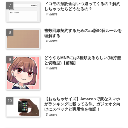
ドコモの預託金はいつ還ってくるの？解約
しちゃったらどうなるの？
4 views
複数回線契約するためのau版90日ルールを
理解する
4 views
どうやらMNPには2種類あるらしい(維持型
と切断型)【前編】
4 views
【おもちゃサイズ】Amazonで変なスマホ
がランキングに載ってる件。ガジェオタ向
けにスペックと実用性を検証！
3 views