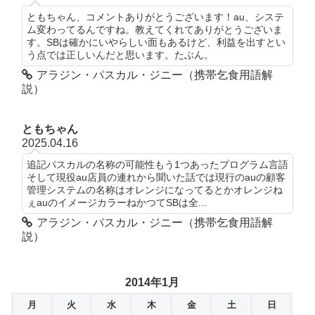
ともちゃん、コメントありがとうございます！au、システ
ム変わってるんですね。教えてくれてありがとうございま
す。SBは確かにいやらしい面もあるけど、利益を出すとい
う点では正しいんだと思います。たぶん。
アラジン・パスカル・ジニー（携帯乞食用語解
説）
ともちゃん
2025.04.16
追記パスカルの名称の可能性もう1つあったプログラム言語
そして現役au店員の連れから聞いた話では現行のauの顧客
管理システムの名称はオレンジになってるとかオレンジね
ぇauのイメージカラーねかつてSBは全...
アラジン・パスカル・ジニー（携帯乞食用語解
説）
2014年1月
月
火
水
木
金
土
日