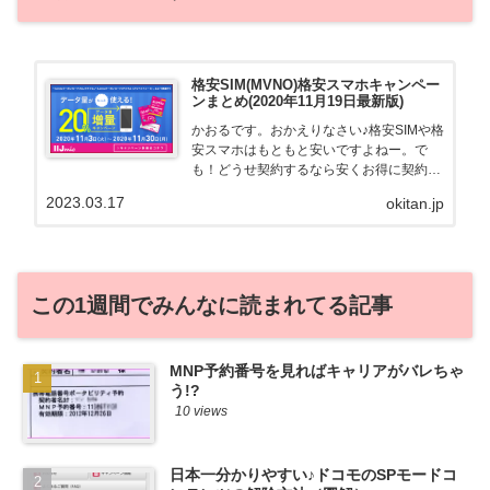
格安SIM(MVNO)格安スマホキャンペー
ンまとめ(2020年11月19日最新版)
かおるです。おかえりなさい♪格安SIMや格
安スマホはもともと安いですよねー。で
も！どうせ契約するなら安くお得に契約し
たい。その気持ちよっくわかります！かお
2023.03.17
okitan.jp
る自身も、そういう案件を常に狙ってます
から♪せっかくだから、かおるが調べた案
件をこっそ...
この1週間でみんなに読まれてる記事
MNP予約番号を見ればキャリアがバレちゃ
う!?
10 views
日本一分かりやすい♪ドコモのSPモードコ