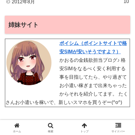
10
2012年8月
姉妹サイト
ポイシム（ポイントサイトで格
安SIMが安いそうですよ？）
かおるの金銭欲担当ブログ♪ 格
安SIMをなるべく安く利用する
事を目指してたら、やり過ぎて
お小遣い稼ぎまで出来ちゃった
からそれを紹介してます。 たく
さんお小遣いを稼いで、新しいスマホを買うぞー(^o^)
ホーム
検索
トップ
サイドバー