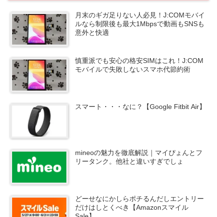
月末のギガ足りない人必見！J:COMモバイ
ルなら制限後も最大1Mbpsで動画もSNSも
意外と快適
慎重派でも安心の格安SIMはこれ！J:COM
モバイルで失敗しないスマホ代節約術
スマート・・・なに？【Google Fitbit Air】
mineoの魅力を徹底解説｜マイぴょんとフ
リータンク。他社と違いすぎでしょ
どーせなにかしらポチるんだしエントリー
だけはしとくべき【Amazonスマイル
Sale】