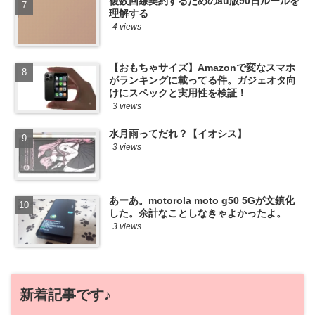
複数回線契約するためのau版90日ルールを
理解する
4 views
【おもちゃサイズ】Amazonで変なスマホ
がランキングに載ってる件。ガジェオタ向
けにスペックと実用性を検証！
3 views
水月雨ってだれ？【イオシス】
3 views
あーあ。motorola moto g50 5Gが文鎮化
した。余計なことしなきゃよかったよ。
3 views
新着記事です♪