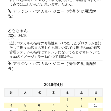
う点では正しいんだと思います。たぶん。
アラジン・パスカル・ジニー（携帯乞食用語解
説）
ともちゃん
2025.04.16
追記パスカルの名称の可能性もう1つあったプログラム言語
そして現役au店員の連れから聞いた話では現行のauの顧客
管理システムの名称はオレンジになってるとかオレンジね
ぇauのイメージカラーねかつてSBは全...
アラジン・パスカル・ジニー（携帯乞食用語解
説）
2016年4月
月
火
水
木
金
土
日
1
2
3
4
5
6
7
8
9
10