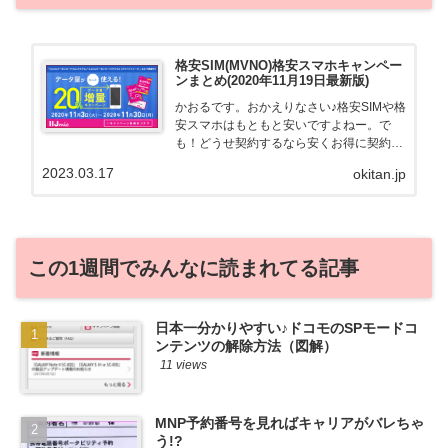
格安SIM(MVNO)格安スマホキャンペー
ンまとめ(2020年11月19日最新版)
かおるです。おかえりなさい♪格安SIMや格
安スマホはもともと安いですよねー。で
も！どうせ契約するなら安くお得に契約し
たい。その気持ちよっくわかります！かお
2023.03.17
okitan.jp
る自身も、そういう案件を常に狙ってます
から♪せっかくだから、かおるが調べた案
件をこっそ...
この1週間でみんなに読まれてる記事
日本一分かりやすい♪ドコモのSPモードコ
ンテンツの解除方法（図解）
11 views
MNP予約番号を見ればキャリアがバレちゃ
う!?