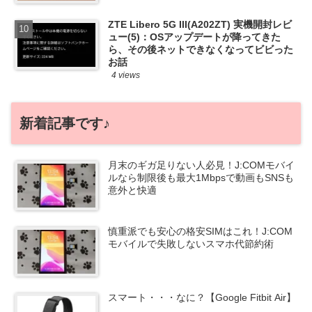
ZTE Libero 5G III(A202ZT) 実機開封レビ
ュー(5)：OSアップデートが降ってきた
ら、その後ネットできなくなってビビった
お話
4 views
新着記事です♪
月末のギガ足りない人必見！J:COMモバイ
ルなら制限後も最大1Mbpsで動画もSNSも
意外と快適
慎重派でも安心の格安SIMはこれ！J:COM
モバイルで失敗しないスマホ代節約術
スマート・・・なに？【Google Fitbit Air】