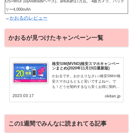
OS=MIUI 10(Android9ベース)、antutu約17万点。 4眼カメラ、バッテ
リー4,000mAh
→
かおるのレビュー
かおるが見つけたキャンペーン一覧
格安SIM(MVNO)格安スマホキャンペー
ンまとめ(2020年11月19日最新版)
かおるです。おかえりなさい♪格安SIMや格
安スマホはもともと安いですよねー。で
も！どうせ契約するなら安くお得に契約し
たい。その気持ちよっくわかります！かお
2023.03.17
okitan.jp
る自身も、そういう案件を常に狙ってます
から♪せっかくだから、かおるが調べた案
件をこっそ...
この1週間でみんなに読まれてる記事