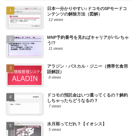
日本一分かりやすい♪ドコモのSPモードコ
ンテンツの解除方法（図解）
12 views
MNP予約番号を見ればキャリアがバレちゃ
う!?
11 views
アラジン・パスカル・ジニー（携帯乞食用
語解説）
8 views
ドコモの預託金はいつ還ってくるの？解約
しちゃったらどうなるの？
7 views
水月雨ってだれ？【イオシス】
5 views