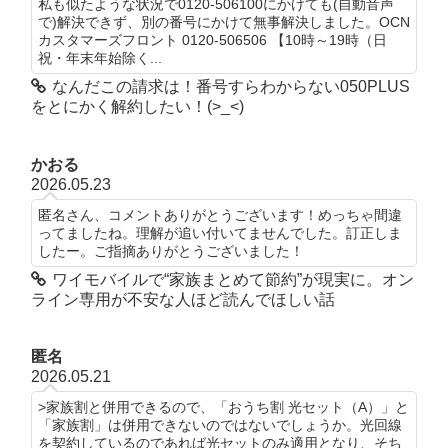
私も似たような状況で0120-506100にかけても(自動音声
で)解決できず、別の番号にかけて無事解決しました。OCN
カスタマーズフロント 0120-506506 【10時～19時（日
祝・年末年始除く...
なんだこの請求は！番号すらわからない050PLUS
をとにかく解約したい！(>_<)
かおる
2026.05.23
匿名さん、コメントありがとうございます！めっちゃ間違
ってましたね。理解が追い付いてませんでした。訂正しま
したー。ご指摘ありがとうございました！
ワイモバイルで“家族まとめて節約”が現実に。オン
ライン専用が不安な人ほど読んでほしい話
匿名
2026.05.21
>家族割と併用できるので、「おうち割 光セット（A）」と
「家族割」は併用できないのではないでしょうか。光回線
を契約しているのであれば光セットのみ適用となり、そち