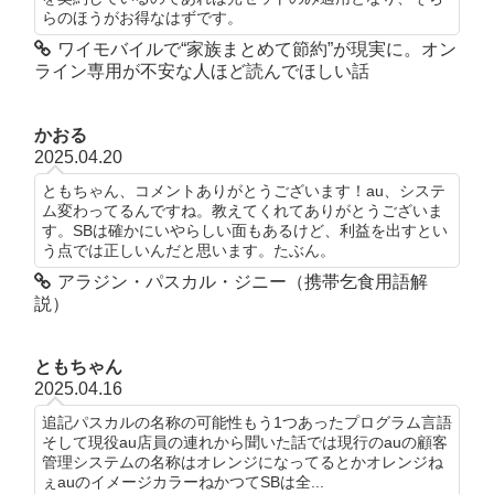
らのほうがお得なはずです。
ワイモバイルで“家族まとめて節約”が現実に。オン
ライン専用が不安な人ほど読んでほしい話
かおる
2025.04.20
ともちゃん、コメントありがとうございます！au、システ
ム変わってるんですね。教えてくれてありがとうございま
す。SBは確かにいやらしい面もあるけど、利益を出すとい
う点では正しいんだと思います。たぶん。
アラジン・パスカル・ジニー（携帯乞食用語解
説）
ともちゃん
2025.04.16
追記パスカルの名称の可能性もう1つあったプログラム言語
そして現役au店員の連れから聞いた話では現行のauの顧客
管理システムの名称はオレンジになってるとかオレンジね
ぇauのイメージカラーねかつてSBは全...