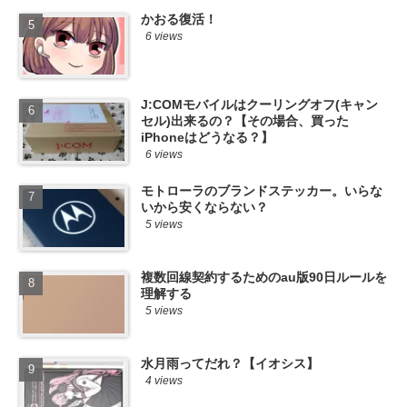
かおる復活！
6 views
J:COMモバイルはクーリングオフ(キャン
セル)出来るの？【その場合、買った
iPhoneはどうなる？】
6 views
モトローラのブランドステッカー。いらな
いから安くならない？
5 views
複数回線契約するためのau版90日ルールを
理解する
5 views
水月雨ってだれ？【イオシス】
4 views