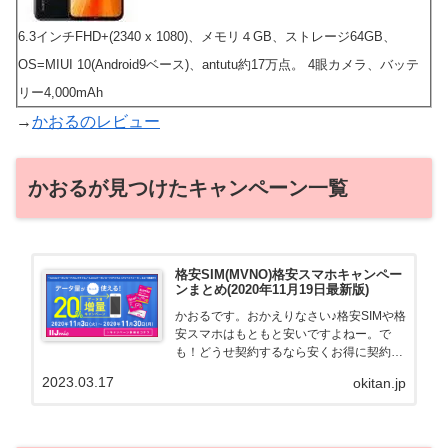
6.3インチFHD+(2340 x 1080)、メモリ４GB、ストレージ64GB、
OS=MIUI 10(Android9ベース)、antutu約17万点。 4眼カメラ、バッテ
リー4,000mAh
→
かおるのレビュー
かおるが見つけたキャンペーン一覧
格安SIM(MVNO)格安スマホキャンペー
ンまとめ(2020年11月19日最新版)
かおるです。おかえりなさい♪格安SIMや格
安スマホはもともと安いですよねー。で
も！どうせ契約するなら安くお得に契約し
たい。その気持ちよっくわかります！かお
2023.03.17
okitan.jp
る自身も、そういう案件を常に狙ってます
から♪せっかくだから、かおるが調べた案
件をこっそ...