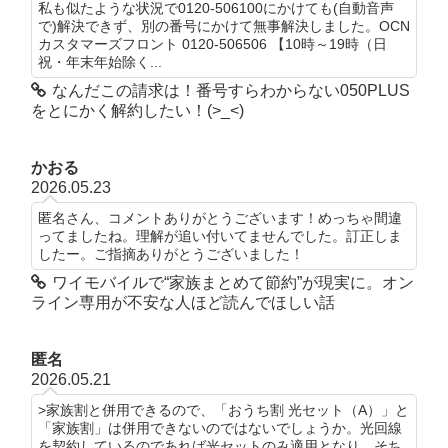
私も似たような状況で0120-506100にかけても(自動音声
で)解決できず、別の番号にかけて無事解決しました。OCN
カスタマーズフロント 0120-506506 【10時～19時（日
祝・年末年始除く...
なんだこの請求は！番号すらわからない050PLUS
をとにかく解約したい！(>_<)
かおる
2026.05.23
匿名さん、コメントありがとうございます！めっちゃ間違
ってましたね。理解が追い付いてませんでした。訂正しま
したー。ご指摘ありがとうございました！
ワイモバイルで“家族まとめて節約”が現実に。オン
ライン専用が不安な人ほど読んでほしい話
匿名
2026.05.21
>家族割と併用できるので、「おうち割 光セット（A）」と
「家族割」は併用できないのではないでしょうか。光回線
を契約しているのであれば光セットのみ適用となり、そち