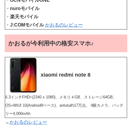
・
OCNモバイルONE
・
nuroモバイル
・
楽天モバイル
・
J:COMモバイル
かおるのレビュー
かおるが今利用中の格安スマホ♪
xiaomi redmi note 8
6.3インチFHD+(2340 x 1080)、メモリ４GB、ストレージ64GB、
OS=MIUI 10(Android9ベース)、antutu約17万点。 4眼カメラ、バッテ
リー4,000mAh
→
かおるのレビュー