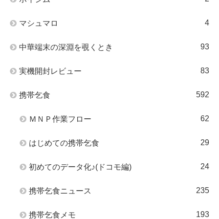
4
マシュマロ
93
中華端末の深淵を覗くとき
83
実機開封レビュー
592
携帯乞食
62
ＭＮＰ作業フロー
29
はじめての携帯乞食
24
初めてのデータ化♪(ドコモ編)
235
携帯乞食ニュース
193
携帯乞食メモ