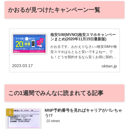
かおるが見つけたキャンペーン一覧
格安SIM(MVNO)格安スマホキャンペー
ンまとめ(2020年11月19日最新版)
かおるです。おかえりなさい♪格安SIMや格
安スマホはもともと安いですよねー。で
も！どうせ契約するなら安くお得に契約し
たい。その気持ちよっくわかります！かお
2023.03.17
okitan.jp
る自身も、そういう案件を常に狙ってます
から♪せっかくだから、かおるが調べた案
件をこっそ...
この1週間でみんなに読まれてる記事
MNP予約番号を見ればキャリアがバレちゃ
う!?
10 views