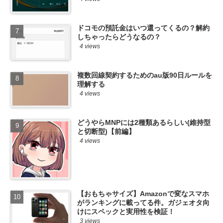
ドコモの預託金はいつ還ってくるの？解約
しちゃったらどうなるの？
4 views
複数回線契約するためのau版90日ルールを
理解する
4 views
どうやらMNPには2種類あるらしい(維持型
と切断型)【前編】
4 views
【おもちゃサイズ】Amazonで変なスマホ
がランキングに載ってる件。ガジェオタ向
けにスペックと実用性を検証！
3 views