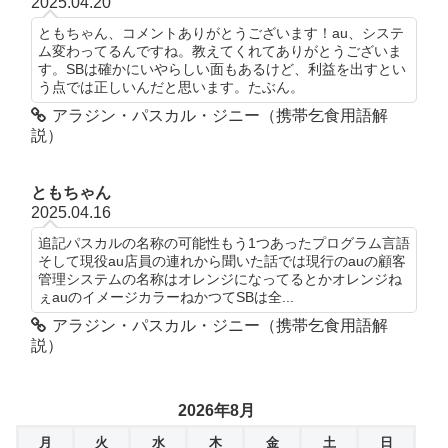
2025.04.20
ともちゃん、コメントありがとうございます！au、システ
ム変わってるんですね。教えてくれてありがとうございま
す。SBは確かにいやらしい面もあるけど、利益を出すとい
う点では正しいんだと思います。たぶん。
アラジン・パスカル・ジニー（携帯乞食用語解
説）
ともちゃん
2025.04.16
追記パスカルの名称の可能性もう1つあったプログラム言語
そして現役au店員の連れから聞いた話では現行のauの顧客
管理システムの名称はオレンジになってるとかオレンジね
ぇauのイメージカラーねかつてSBは全...
アラジン・パスカル・ジニー（携帯乞食用語解
説）
2026年8月
月
火
水
木
金
土
日