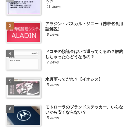
う!?
11 views
アラジン・パスカル・ジニー（携帯乞食用
語解説）
8 views
ドコモの預託金はいつ還ってくるの？解約
しちゃったらどうなるの？
7 views
水月雨ってだれ？【イオシス】
5 views
モトローラのブランドステッカー。いらな
いから安くならない？
5 views