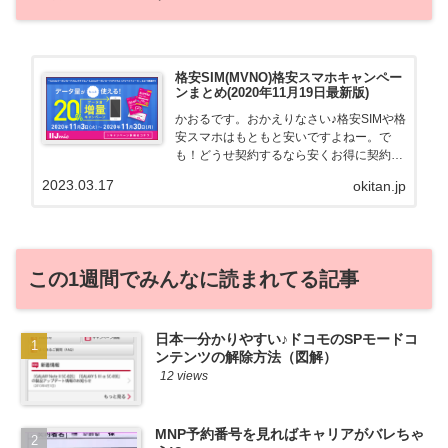
格安SIM(MVNO)格安スマホキャンペー
ンまとめ(2020年11月19日最新版)
かおるです。おかえりなさい♪格安SIMや格
安スマホはもともと安いですよねー。で
も！どうせ契約するなら安くお得に契約し
たい。その気持ちよっくわかります！かお
2023.03.17
okitan.jp
る自身も、そういう案件を常に狙ってます
から♪せっかくだから、かおるが調べた案
件をこっそ...
この1週間でみんなに読まれてる記事
日本一分かりやすい♪ドコモのSPモードコ
ンテンツの解除方法（図解）
12 views
MNP予約番号を見ればキャリアがバレちゃ