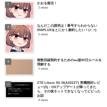
かおる復活！
5 views
なんだこの請求は！番号すらわからない
050PLUSをとにかく解約したい！(>_<)
5 views
複数回線契約するためのau版90日ルールを
理解する
5 views
ZTE Libero 5G III(A202ZT) 実機開封レビ
ュー(5)：OSアップデートが降ってきた
ら、その後ネットできなくなってビビった
お話
4 views