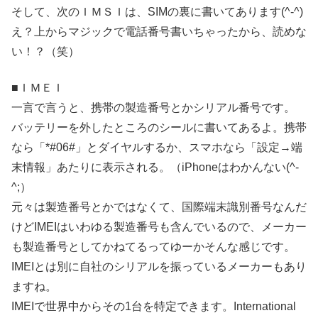
そして、次のＩＭＳＩは、SIMの裏に書いてあります(^-^)
え？上からマジックで電話番号書いちゃったから、読めな
い！？（笑）
■ＩＭＥＩ
一言で言うと、携帯の製造番号とかシリアル番号です。
バッテリーを外したところのシールに書いてあるよ。携帯
なら「*#06#」とダイヤルするか、スマホなら「設定→端
末情報」あたりに表示される。（iPhoneはわかんない(^-
^;）
元々は製造番号とかではなくて、国際端末識別番号なんだ
けどIMEIはいわゆる製造番号も含んでいるので、メーカー
も製造番号としてかねてるってゆーかそんな感じです。
IMEIとは別に自社のシリアルを振っているメーカーもあり
ますね。
IMEIで世界中からその1台を特定できます。International