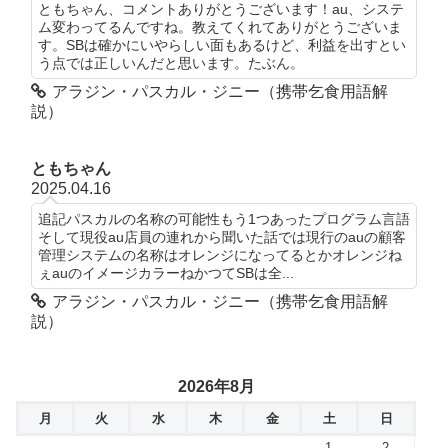
ともちゃん、コメントありがとうございます！au、システ
ム変わってるんですね。教えてくれてありがとうございま
す。SBは確かにいやらしい面もあるけど、利益を出すとい
う点では正しいんだと思います。たぶん。
アラジン・パスカル・ジニー（携帯乞食用語解
説）
ともちゃん
2025.04.16
追記パスカルの名称の可能性もう1つあったプログラム言語
そして現役au店員の連れから聞いた話では現行のauの顧客
管理システムの名称はオレンジになってるとかオレンジね
ぇauのイメージカラーねかつてSBは全...
アラジン・パスカル・ジニー（携帯乞食用語解
説）
2026年8月
月
火
水
木
金
土
日
1
2