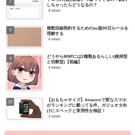
しちゃったらどうなるの？
4 views
複数回線契約するためのau版90日ルールを
理解する
4 views
どうやらMNPには2種類あるらしい(維持型
と切断型)【前編】
4 views
【おもちゃサイズ】Amazonで変なスマホ
がランキングに載ってる件。ガジェオタ向
けにスペックと実用性を検証！
3 views