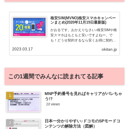
格安SIM(MVNO)格安スマホキャンペー
ンまとめ(2020年11月19日最新版)
かおるです。おかえりなさい♪格安SIMや格
安スマホはもともと安いですよねー。で
も！どうせ契約するなら安くお得に契約し
たい。その気持ちよっくわかります！かお
2023.03.17
okitan.jp
る自身も、そういう案件を常に狙ってます
から♪せっかくだから、かおるが調べた案
件をこっそ...
この1週間でみんなに読まれてる記事
MNP予約番号を見ればキャリアがバレちゃ
う!?
10 views
日本一分かりやすい♪ドコモのSPモードコ
ンテンツの解除方法（図解）