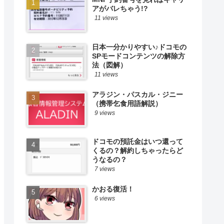
アがバレちゃう!?
11 views
日本一分かりやすい♪ドコモの
SPモードコンテンツの解除方
法（図解）
11 views
アラジン・パスカル・ジニー
（携帯乞食用語解説）
9 views
ドコモの預託金はいつ還って
くるの？解約しちゃったらど
うなるの？
7 views
かおる復活！
6 views