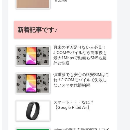
4 views
新着記事です♪
月末のギガ足りない人必見！
J:COMモバイルなら制限後も
最大1Mbpsで動画もSNSも意
外と快適
慎重派でも安心の格安SIMはこ
れ！J:COMモバイルで失敗し
ないスマホ代節約術
スマート・・・なに？
【Google Fitbit Air】
mineoの魅力を徹底解説｜マイ