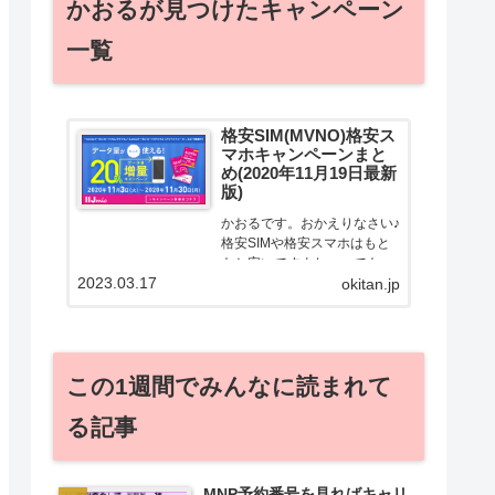
かおるが見つけたキャンペーン
一覧
格安SIM(MVNO)格安ス
マホキャンペーンまと
め(2020年11月19日最新
版)
かおるです。おかえりなさい♪
格安SIMや格安スマホはもと
もと安いですよねー。でも！
2023.03.17
どうせ契約するなら安くお得
okitan.jp
に契約したい。その気持ちよ
っくわかります！かおる自身
も、そういう案件を常に狙っ
てますから♪せっかくだから、
この1週間でみんなに読まれて
かおるが調べた案件をこっ
そ...
る記事
MNP予約番号を見ればキャリ