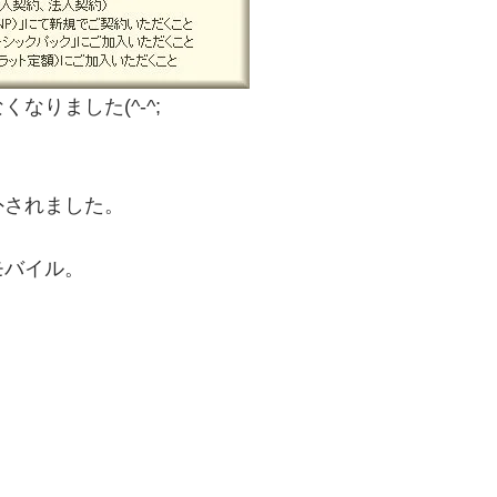
りました(^-^;
外されました。
モバイル。