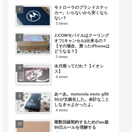
モトローラのブランドステッ
カー。いらないから安くなら
ない？
5 views
J:COMモバイルはクーリング
オフ(キャンセル)出来るの？
【その場合、買ったiPhoneは
どうなる？】
5 views
水月雨ってだれ？【イオシ
ス】
4 views
あーあ。motorola moto g50
5Gが文鎮化した。余計なこと
しなきゃよかったよ。
4 views
複数回線契約するためのau版
90日ルールを理解する