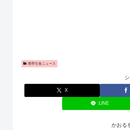
携帯乞食ニュース
シ
X
LINE
かおる