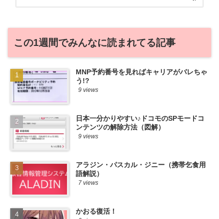
から♪せっかくだから、かおるが調べた案
件をこっそ...
この1週間でみんなに読まれてる記事
MNP予約番号を見ればキャリアがバレちゃ
う!?
9 views
日本一分かりやすい♪ドコモのSPモードコ
ンテンツの解除方法（図解）
9 views
アラジン・パスカル・ジニー（携帯乞食用
語解説）
7 views
かおる復活！