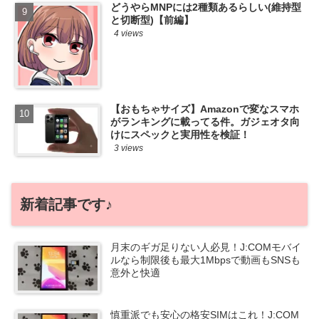
どうやらMNPには2種類あるらしい(維持型
と切断型)【前編】
4 views
【おもちゃサイズ】Amazonで変なスマホ
がランキングに載ってる件。ガジェオタ向
けにスペックと実用性を検証！
3 views
新着記事です♪
月末のギガ足りない人必見！J:COMモバイ
ルなら制限後も最大1Mbpsで動画もSNSも
意外と快適
慎重派でも安心の格安SIMはこれ！J:COM