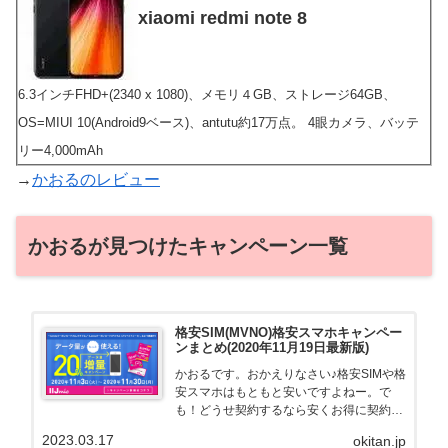
xiaomi redmi note 8
6.3インチFHD+(2340 x 1080)、メモリ４GB、ストレージ64GB、
OS=MIUI 10(Android9ベース)、antutu約17万点。 4眼カメラ、バッテ
リー4,000mAh
→
かおるのレビュー
かおるが見つけたキャンペーン一覧
格安SIM(MVNO)格安スマホキャンペー
ンまとめ(2020年11月19日最新版)
かおるです。おかえりなさい♪格安SIMや格
安スマホはもともと安いですよねー。で
も！どうせ契約するなら安くお得に契約し
たい。その気持ちよっくわかります！かお
2023.03.17
okitan.jp
る自身も、そういう案件を常に狙ってます