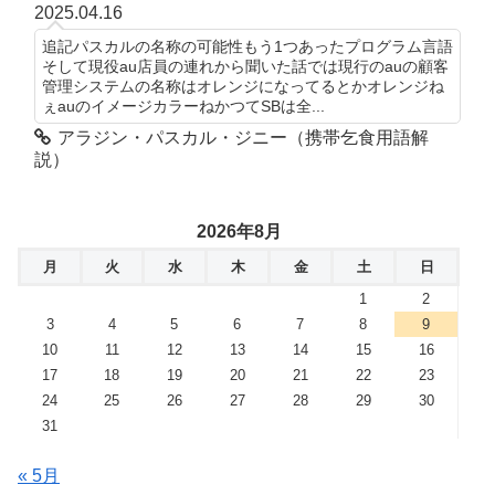
2025.04.16
追記パスカルの名称の可能性もう1つあったプログラム言語
そして現役au店員の連れから聞いた話では現行のauの顧客
管理システムの名称はオレンジになってるとかオレンジね
ぇauのイメージカラーねかつてSBは全...
アラジン・パスカル・ジニー（携帯乞食用語解
説）
2026年8月
月
火
水
木
金
土
日
1
2
3
4
5
6
7
8
9
10
11
12
13
14
15
16
17
18
19
20
21
22
23
24
25
26
27
28
29
30
31
« 5月