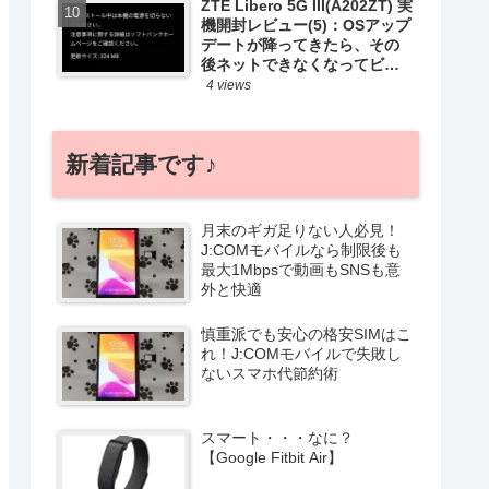
ZTE Libero 5G III(A202ZT) 実
機開封レビュー(5)：OSアップ
デートが降ってきたら、その
後ネットできなくなってビビ
ったお話
4 views
新着記事です♪
月末のギガ足りない人必見！
J:COMモバイルなら制限後も
最大1Mbpsで動画もSNSも意
外と快適
慎重派でも安心の格安SIMはこ
れ！J:COMモバイルで失敗し
ないスマホ代節約術
スマート・・・なに？
【Google Fitbit Air】