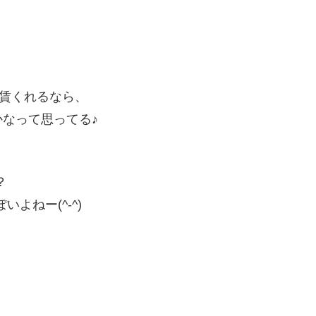
駄賃くれるなら、
なって思ってる♪
？
よねー(^-^)