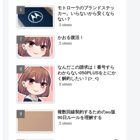
モトローラのブランドステッ
カー。いらないから安くなら
ない？
5 views
かおる復活！
5 views
なんだこの請求は！番号すら
わからない050PLUSをとにか
く解約したい！(>_<)
5 views
複数回線契約するためのau版
90日ルールを理解する
5 views