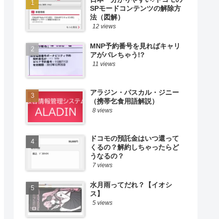
SPモードコンテンツの解除方
法（図解）
12 views
MNP予約番号を見ればキャリ
アがバレちゃう!?
11 views
アラジン・パスカル・ジニー
（携帯乞食用語解説）
8 views
ドコモの預託金はいつ還って
くるの？解約しちゃったらど
うなるの？
7 views
水月雨ってだれ？【イオシ
ス】
5 views