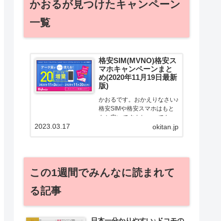
かおるが見つけたキャンペーン
一覧
格安SIM(MVNO)格安ス
マホキャンペーンまと
め(2020年11月19日最新
版)
かおるです。おかえりなさい♪
格安SIMや格安スマホはもと
もと安いですよねー。でも！
2023.03.17
どうせ契約するなら安くお得
okitan.jp
に契約したい。その気持ちよ
っくわかります！かおる自身
も、そういう案件を常に狙っ
てますから♪せっかくだから、
この1週間でみんなに読まれて
かおるが調べた案件をこっ
そ...
る記事
日本一分かりやすい♪ドコモの