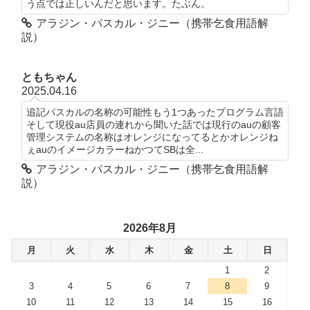
う点では正しいんだと思います。たぶん。
アラジン・パスカル・ジニー（携帯乞食用語解
説）
ともちゃん
2025.04.16
追記パスカルの名称の可能性もう1つあったプログラム言語
そして現役au店員の連れから聞いた話では現行のauの顧客
管理システムの名称はオレンジになってるとかオレンジね
ぇauのイメージカラーねかつてSBは全...
アラジン・パスカル・ジニー（携帯乞食用語解
説）
2026年8月
月
火
水
木
金
土
日
1
2
3
4
5
6
7
8
9
10
11
12
13
14
15
16