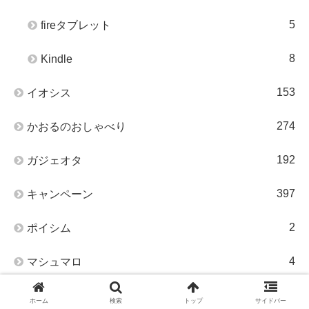
5
fireタブレット
8
Kindle
153
イオシス
274
かおるのおしゃべり
192
ガジェオタ
397
キャンペーン
2
ポイシム
4
マシュマロ
93
中華端末の深淵を覗くとき
ホーム
検索
トップ
サイドバー