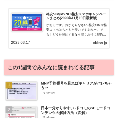
格安SIM(MVNO)格安スマホキャンペー
ンまとめ(2020年11月19日最新版)
かおるです。おかえりなさい♪格安SIMや格
安スマホはもともと安いですよねー。で
も！どうせ契約するなら安くお得に契約し
たい。その気持ちよっくわかります！かお
2023.03.17
okitan.jp
る自身も、そういう案件を常に狙ってます
から♪せっかくだから、かおるが調べた案
件をこっそ...
この1週間でみんなに読まれてる記事
MNP予約番号を見ればキャリアがバレちゃ
う!?
11 views
日本一分かりやすい♪ドコモのSPモードコ
ンテンツの解除方法（図解）
11 views