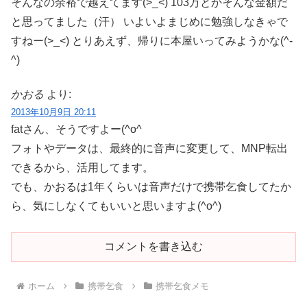
そんなの余裕で越えてます(>_<) 103万とかそんな金額だ
と思ってました（汗） いよいよまじめに勉強しなきゃで
すねー(>_<) とりあえず、帰りに本屋いってみようかな(^-
^)
かおる
より:
2013年10月9日 20:11
fatさん、そうですよー(^o^
フォトやデータは、最終的に音声に変更して、MNP転出
できるから、活用してます。
でも、かおるは1年くらいは音声だけで携帯乞食してたか
ら、気にしなくてもいいと思いますよ(^o^)
コメントを書き込む
ホーム
携帯乞食
携帯乞食メモ