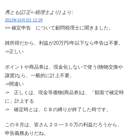
秀とも(訂正<-税理士より)
より:
2013年10月3日 12:29
>> 確定申告 について顧問税理士に聞きました。
雑所得だから、利益が20万円/年以下なら申告は不要。
->正しい
ポイントや商品券は、現金化しないで使う(物物交換や
譲渡)なら、一般的に計上不要。
->間違い
-> 正しくは、現金等価物(商品券)は、「額面で確定時
に」計上する
-> 確定時とは、ＣＢの縛りが終了した時です。
この９月は、皆さん２０~~３０万の利益だろうから、
申告義務ありだね。