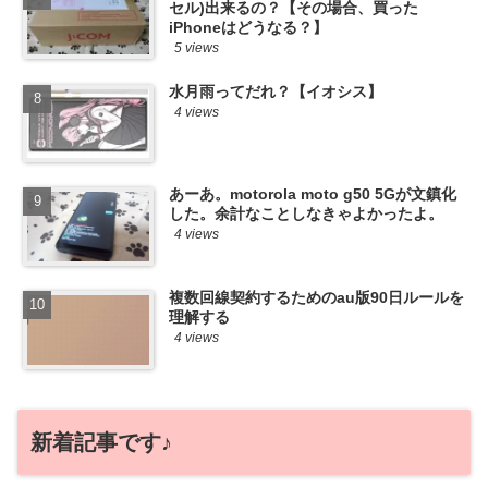
セル)出来るの？【その場合、買った
iPhoneはどうなる？】
5 views
水月雨ってだれ？【イオシス】
4 views
あーあ。motorola moto g50 5Gが文鎮化
した。余計なことしなきゃよかったよ。
4 views
複数回線契約するためのau版90日ルールを
理解する
4 views
新着記事です♪