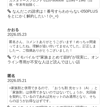
カスタマーズフロント 0120-506506 【10時～19時（日
祝・年末年始除く...
なんだこの請求は！番号すらわからない050PLUS
をとにかく解約したい！(>_<)
かおる
2026.05.23
匿名さん、コメントありがとうございます！めっちゃ間違
ってましたね。理解が追い付いてませんでした。訂正しま
したー。ご指摘ありがとうございました！
ワイモバイルで“家族まとめて節約”が現実に。オン
ライン専用が不安な人ほど読んでほしい話
匿名
2026.05.21
>家族割と併用できるので、「おうち割 光セット（A）」と
「家族割」は併用できないのではないでしょうか。光回線
を契約しているのであれば光セットのみ適用となり、そち
らのほうがお得なはずです。