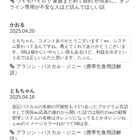
ワイモバイルで“家族まとめて節約”が現実に。オン
ライン専用が不安な人ほど読んでほしい話
かおる
2025.04.20
ともちゃん、コメントありがとうございます！au、システ
ム変わってるんですね。教えてくれてありがとうございま
す。SBは確かにいやらしい面もあるけど、利益を出すとい
う点では正しいんだと思います。たぶん。
アラジン・パスカル・ジニー（携帯乞食用語解
説）
ともちゃん
2025.04.16
追記パスカルの名称の可能性もう1つあったプログラム言語
そして現役au店員の連れから聞いた話では現行のauの顧客
管理システムの名称はオレンジになってるとかオレンジね
ぇauのイメージカラーねかつてSBは全...
アラジン・パスカル・ジニー（携帯乞食用語解
説）