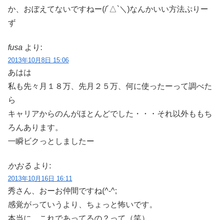
か、おぼえてないですねー(/´△`＼)なんかいい方法ぷりー
ず
fusa
より:
2013年10月8日 15:06
あはは
私も先々月１８万、先月２５万、何に使ったーって調べた
ら
キャリアからのんがほとんどでした・・・それ以外ももち
ろんあります。
一瞬ビクっとしましたー
かおる
より:
2013年10月16日 16:11
秀さん、おーお仲間ですね(^-^;
感覚がっていうより、ちょっと怖いです。
本当に、これであってるの？って（笑）