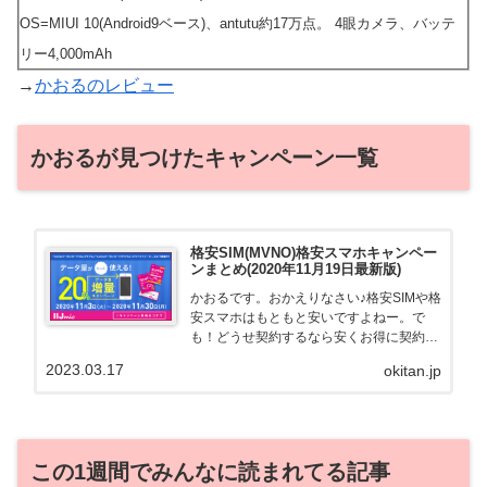
OS=MIUI 10(Android9ベース)、antutu約17万点。 4眼カメラ、バッテ
リー4,000mAh
→
かおるのレビュー
かおるが見つけたキャンペーン一覧
格安SIM(MVNO)格安スマホキャンペー
ンまとめ(2020年11月19日最新版)
かおるです。おかえりなさい♪格安SIMや格
安スマホはもともと安いですよねー。で
も！どうせ契約するなら安くお得に契約し
たい。その気持ちよっくわかります！かお
2023.03.17
okitan.jp
る自身も、そういう案件を常に狙ってます
から♪せっかくだから、かおるが調べた案
件をこっそ...
この1週間でみんなに読まれてる記事