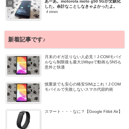
あーあ。motorola moto g50 5Gが文鎮化
した。余計なことしなきゃよかったよ。
4 views
新着記事です♪
月末のギガ足りない人必見！J:COMモバイ
ルなら制限後も最大1Mbpsで動画もSNSも
意外と快適
慎重派でも安心の格安SIMはこれ！J:COM
モバイルで失敗しないスマホ代節約術
スマート・・・なに？【Google Fitbit Air】