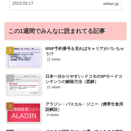
2023.03.17
okitan.jp
る自身も、そういう案件を常に狙ってます
から♪せっかくだから、かおるが調べた案
件をこっそ...
この1週間でみんなに読まれてる記事
MNP予約番号を見ればキャリアがバレちゃ
う!?
11 views
日本一分かりやすい♪ドコモのSPモードコ
ンテンツの解除方法（図解）
11 views
アラジン・パスカル・ジニー（携帯乞食用
語解説）
9 views