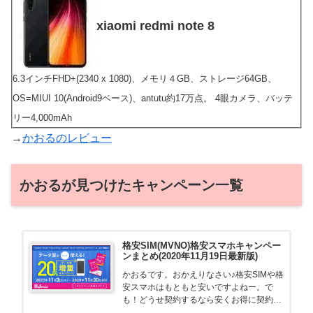
xiaomi redmi note 8
6.3インチFHD+(2340 x 1080)、メモリ４GB、ストレージ64GB、
OS=MIUI 10(Android9ベース)、antutu約17万点。 4眼カメラ、バッテ
リー4,000mAh
→
かおるのレビュー
かおるが見つけたキャンペーン一覧
格安SIM(MVNO)格安スマホキャンペー
ンまとめ(2020年11月19日最新版)
かおるです。おかえりなさい♪格安SIMや格
安スマホはもともと安いですよねー。で
も！どうせ契約するなら安くお得に契約し
たい。その気持ちよっくわかります！かお