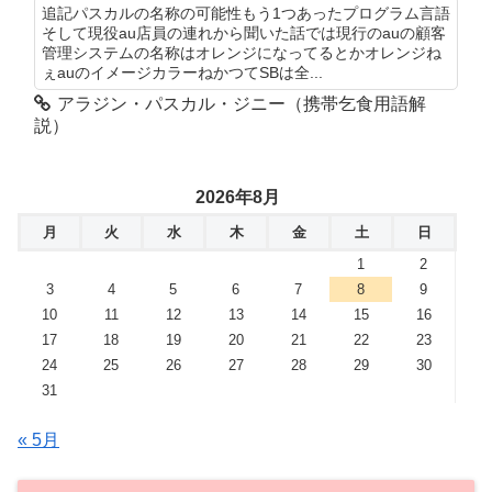
追記パスカルの名称の可能性もう1つあったプログラム言語
そして現役au店員の連れから聞いた話では現行のauの顧客
管理システムの名称はオレンジになってるとかオレンジね
ぇauのイメージカラーねかつてSBは全...
アラジン・パスカル・ジニー（携帯乞食用語解
説）
2026年8月
月
火
水
木
金
土
日
1
2
3
4
5
6
7
8
9
10
11
12
13
14
15
16
17
18
19
20
21
22
23
24
25
26
27
28
29
30
31
« 5月