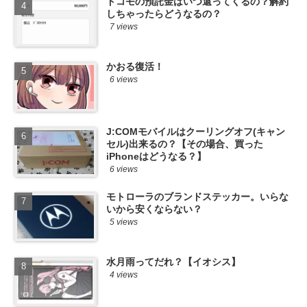
ドコモの預託金はいつ還ってくるの？解約
しちゃったらどうなるの？
7 views
かおる復活！
6 views
J:COMモバイルはクーリングオフ(キャン
セル)出来るの？【その場合、買った
iPhoneはどうなる？】
6 views
モトローラのブランドステッカー。いらな
いから安くならない？
5 views
水月雨ってだれ？【イオシス】
4 views