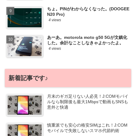
ちょ。PINがわからなくなった。(DOOGEE
N20 Pro)
4 views
あーあ。motorola moto g50 5Gが文鎮化
した。余計なことしなきゃよかったよ。
4 views
新着記事です♪
月末のギガ足りない人必見！J:COMモバイ
ルなら制限後も最大1Mbpsで動画もSNSも
意外と快適
慎重派でも安心の格安SIMはこれ！J:COM
モバイルで失敗しないスマホ代節約術