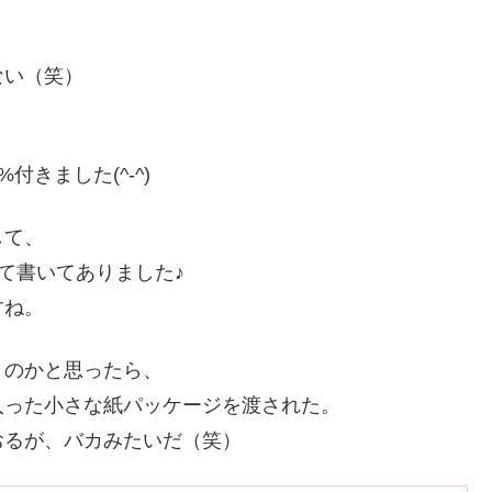
ない（笑）
付きました(^-^)
して、
って書いてありました♪
すね。
うのかと思ったら、
入った小さな紙パッケージを渡された。
おるが、バカみたいだ（笑）