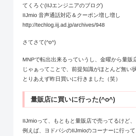
てくろぐ(IIJエンジニアのブログ)
IIJmio 音声通話対応＆クーポン増し増し
http://techlog.iij.ad.jp/archives/948
さてさて(^o^)
MNPで転出出来るっていうし、金曜から量販
じゃぁってことで、前提知識がほとんど無い
とりあえず昨日買いに行きました（笑）
量販店に買いに行った(^o^)
IIJmioって、もともと量販店で売ってるけど、
例えば、ヨドバシのIIJmioのコーナーに行って