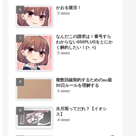
かおる復活！
5 views
なんだこの請求は！番号すら
わからない050PLUSをとにか
く解約したい！(>_<)
5 views
複数回線契約するためのau版
90日ルールを理解する
5 views
水月雨ってだれ？【イオシ
ス】
4 views