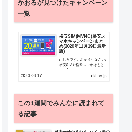
かおるが見つけたキャンペーン
一覧
格安SIM(MVNO)格安ス
マホキャンペーンまと
め(2020年11月19日最新
版)
かおるです。おかえりなさい♪
格安SIMや格安スマホはもと
もと安いですよねー。でも！
2023.03.17
どうせ契約するなら安くお得
okitan.jp
に契約したい。その気持ちよ
っくわかります！かおる自身
も、そういう案件を常に狙っ
てますから♪せっかくだから、
この1週間でみんなに読まれて
かおるが調べた案件をこっ
そ...
る記事
日本一分かりやすい♪ドコモの