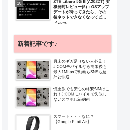
ZTE Libero 5G III(A202ZT) 実
機開封レビュー(5)：OSアップ
デートが降ってきたら、その
後ネットできなくなってビビ
ったお話
4 views
新着記事です♪
月末のギガ足りない人必見！
J:COMモバイルなら制限後も
最大1Mbpsで動画もSNSも意
外と快適
慎重派でも安心の格安SIMはこ
れ！J:COMモバイルで失敗し
ないスマホ代節約術
スマート・・・なに？
【Google Fitbit Air】