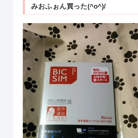
みおふぉん買った(^o^)/