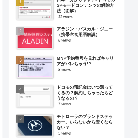
SPモードコンテンツの解除方
法（図解）
11 views
アラジン・パスカル・ジニー
（携帯乞食用語解説）
8 views
MNP予約番号を見ればキャリ
アがバレちゃう!?
8 views
ドコモの預託金はいつ還って
くるの？解約しちゃったらど
うなるの？
7 views
モトローラのブランドステッ
カー。いらないから安くなら
ない？
5 views