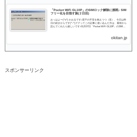
「Pocket WiFi GL10P」のSIMロック解除に挑戦♪ SIM
フリー化を目指す旅(２日目)
おっはよー(^o^) かおるです♪若干の不安を抱えつつ（笑）、今日は昨
日の続きからです(^-^)ググってこの記事に迷い込んだ方は、最初から
読んでくれたら嬉しいです♪01月07日「Pocket WiFi GL10P」のSIMロ
ック解除に挑戦♪...
okitan.jp
スポンサーリンク