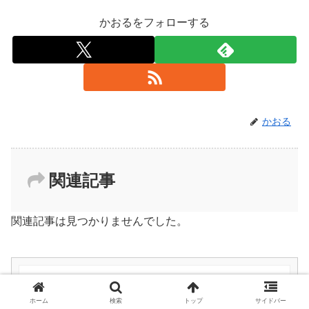
かおるをフォローする
かおる
関連記事
関連記事は見つかりませんでした。
「Pocket WiFi GL10P」のSIMロック
ホーム
検索
トップ
サイドバー
解除に挑戦♪ SIMフリー化を目指す旅