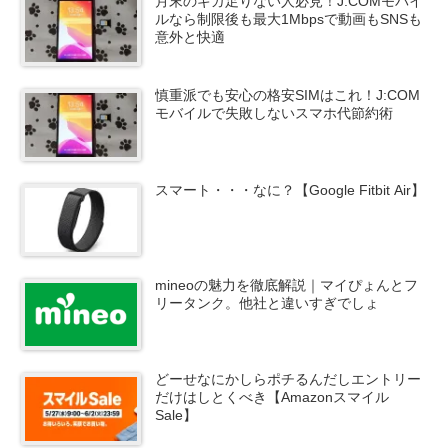
月末のギガ足りない人必見！J:COMモバイ
ルなら制限後も最大1Mbpsで動画もSNSも
意外と快適
慎重派でも安心の格安SIMはこれ！J:COM
モバイルで失敗しないスマホ代節約術
スマート・・・なに？【Google Fitbit Air】
mineoの魅力を徹底解説｜マイぴょんとフ
リータンク。他社と違いすぎでしょ
どーせなにかしらポチるんだしエントリー
だけはしとくべき【Amazonスマイル
Sale】