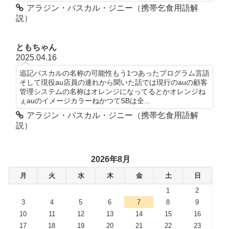
アラジン・パスカル・ジニー（携帯乞食用語解
説）
ともちゃん
2025.04.16
追記パスカルの名称の可能性もう1つあったプログラム言語
そして現役au店員の連れから聞いた話では現行のauの顧客
管理システムの名称はオレンジになってるとかオレンジね
ぇauのイメージカラーねかつてSBは全...
アラジン・パスカル・ジニー（携帯乞食用語解
説）
2026年8月
月
火
水
木
金
土
日
1
2
3
4
5
6
7
8
9
10
11
12
13
14
15
16
17
18
19
20
21
22
23