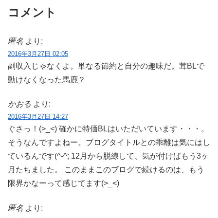
コメント
匿名
より:
2016年3月27日 02:05
副収入じゃなくよ。単なる節約と自分の趣味だ。茸BLで
動けなくなった馬鹿？
かおる
より:
2016年3月27日 14:27
ぐさっ！(>_<) 確かに特価BLはいただいています・・・。
そうなんですよねー。ブログタイトルとの乖離は気にはし
ているんです(^-^; 12月から脱線して、気が付けばもう3ヶ
月たちました。 このままこのブログで続けるのは、もう
限界かなーって感じてます(>_<)
匿名
より: