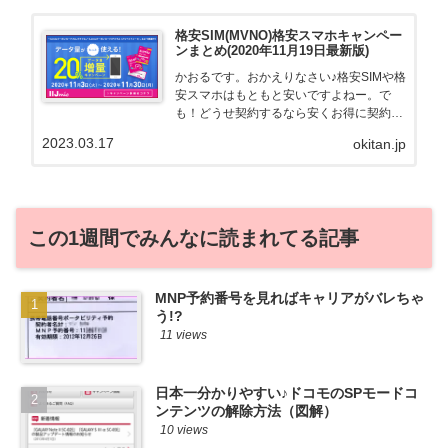
格安SIM(MVNO)格安スマホキャンペー
ンまとめ(2020年11月19日最新版)
かおるです。おかえりなさい♪格安SIMや格
安スマホはもともと安いですよねー。で
も！どうせ契約するなら安くお得に契約し
たい。その気持ちよっくわかります！かお
2023.03.17
okitan.jp
る自身も、そういう案件を常に狙ってます
から♪せっかくだから、かおるが調べた案
件をこっそ...
この1週間でみんなに読まれてる記事
MNP予約番号を見ればキャリアがバレちゃ
う!?
11 views
日本一分かりやすい♪ドコモのSPモードコ
ンテンツの解除方法（図解）
10 views