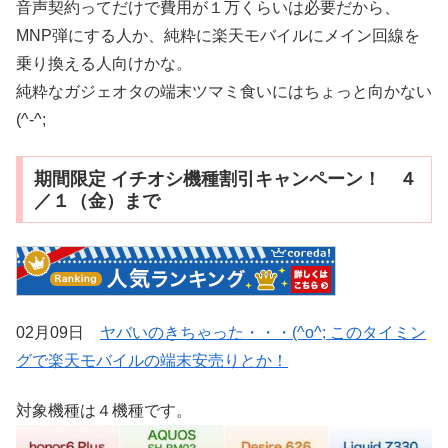
音声契約ってだけで費用が１万くらいは必要だから、
MNP弾にする人か、純粋に楽天モバイルにメイン回線を
乗り換える人向けかな。
純粋なガジェオタの端末ツマミ食いにはちょっと向かない
(^-^;
期間限定 イチオシ機種割引キャンペーン！ ４
／１（金）まで
02月09日
ヤバいのきちゃった・・・(^o^; このタイミン
グで楽天モバイルの端末安売りとか！
対象機種は４機種です。