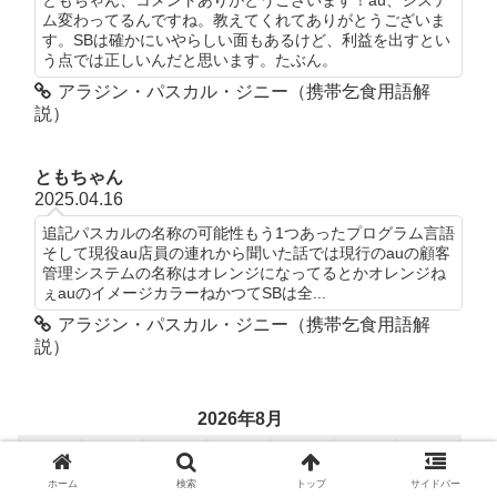
ム変わってるんですね。教えてくれてありがとうございま
す。SBは確かにいやらしい面もあるけど、利益を出すとい
う点では正しいんだと思います。たぶん。
アラジン・パスカル・ジニー（携帯乞食用語解
説）
ともちゃん
2025.04.16
追記パスカルの名称の可能性もう1つあったプログラム言語
そして現役au店員の連れから聞いた話では現行のauの顧客
管理システムの名称はオレンジになってるとかオレンジね
ぇauのイメージカラーねかつてSBは全...
アラジン・パスカル・ジニー（携帯乞食用語解
説）
2026年8月
月
火
水
木
金
土
日
ホーム
検索
トップ
サイドバー
1
2