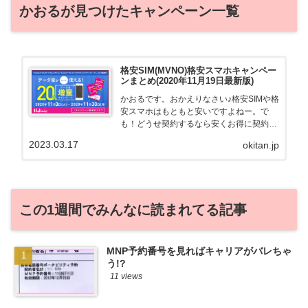
かおるが見つけたキャンペーン一覧
格安SIM(MVNO)格安スマホキャンペー
ンまとめ(2020年11月19日最新版)
かおるです。おかえりなさい♪格安SIMや格
安スマホはもともと安いですよねー。で
も！どうせ契約するなら安くお得に契約し
たい。その気持ちよっくわかります！かお
2023.03.17
okitan.jp
る自身も、そういう案件を常に狙ってます
から♪せっかくだから、かおるが調べた案
件をこっそ...
この1週間でみんなに読まれてる記事
MNP予約番号を見ればキャリアがバレちゃ
う!?
11 views