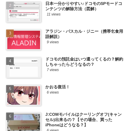
日本一分かりやすい♪ドコモのSPモードコ
ンテンツの解除方法（図解）
11 views
アラジン・パスカル・ジニー（携帯乞食用
語解説）
9 views
ドコモの預託金はいつ還ってくるの？解約
しちゃったらどうなるの？
7 views
かおる復活！
6 views
J:COMモバイルはクーリングオフ(キャン
セル)出来るの？【その場合、買った
iPhoneはどうなる？】
6 views