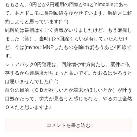
ももさん、0円とか2円運用の回線がauとY!mobileにあっ
て、あとドコモに長期回線を寝かせています。解約月に解
約しようと思っています(^-^)
純解約は最初はすごく勇気がいりましたけど、もう麻痺し
ました（笑）。当時は25回線くらい保有していたんだけ
ど、今は(mvnoにMNPしたものを除けば)もうあと4回線で
す。
シェアパック0円運用は、回線増やす方向だし、案件に依
存するから難易度がちょっと高いです。かおるはやろうと
は思いませんでした(^-^;
自分の目的（ＣＢが欲しいとか端末がほしいとか）が叶う
目処がたって、労力が見合うと感じるなら、やるのは全然
ＯＫだと思いますよ♪
コメントを書き込む