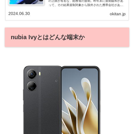
の上限が有名な、総務省の規制。昨年末に規制緩和があ
って、その結果規制対象から除外された携帯会社があり
ます。それが、IIJとオプテージの2社。サービス名は、そ
2024.06.30
okitan.jp
れぞれIIJmioとmineoです...
nubia Ivyとはどんな端末か