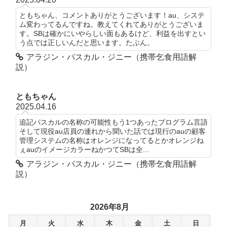
ともちゃん、コメントありがとうございます！au、システ
ム変わってるんですね。教えてくれてありがとうございま
す。SBは確かにいやらしい面もあるけど、利益を出すとい
う点では正しいんだと思います。たぶん。
アラジン・パスカル・ジニー（携帯乞食用語解
説）
ともちゃん
2025.04.16
追記パスカルの名称の可能性もう1つあったプログラム言語
そして現役au店員の連れから聞いた話では現行のauの顧客
管理システムの名称はオレンジになってるとかオレンジね
ぇauのイメージカラーねかつてSBは全...
アラジン・パスカル・ジニー（携帯乞食用語解
説）
2026年8月
月
火
水
木
金
土
日