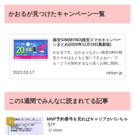
かおるが見つけたキャンペーン一覧
格安SIM(MVNO)格安スマホキャンペー
ンまとめ(2020年11月19日最新版)
かおるです。おかえりなさい♪格安SIMや格
安スマホはもともと安いですよねー。で
も！どうせ契約するなら安くお得に契約し
たい。その気持ちよっくわかります！かお
2023.03.17
okitan.jp
る自身も、そういう案件を常に狙ってます
から♪せっかくだから、かおるが調べた案
件をこっそ...
この1週間でみんなに読まれてる記事
MNP予約番号を見ればキャリアがバレちゃ
う!?
11 views