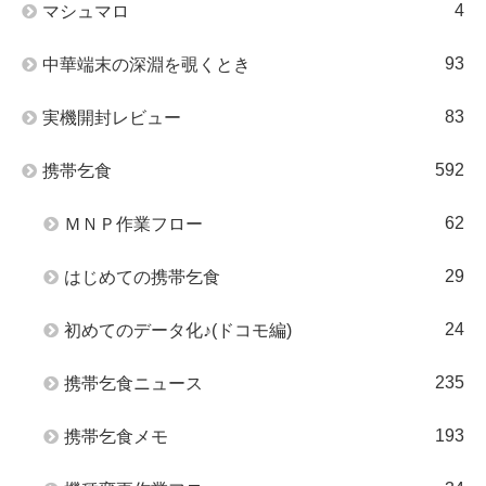
4
マシュマロ
93
中華端末の深淵を覗くとき
83
実機開封レビュー
592
携帯乞食
62
ＭＮＰ作業フロー
29
はじめての携帯乞食
24
初めてのデータ化♪(ドコモ編)
235
携帯乞食ニュース
193
携帯乞食メモ