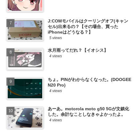
J:COMモバイルはクーリングオフ(キャン
セル)出来るの？【その場合、買った
iPhoneはどうなる？】
5 views
水月雨ってだれ？【イオシス】
4 views
ちょ。PINがわからなくなった。(DOOGEE
N20 Pro)
4 views
あーあ。motorola moto g50 5Gが文鎮化
した。余計なことしなきゃよかったよ。
4 views