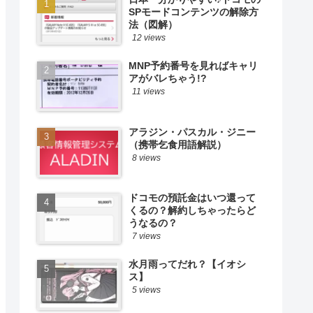
SPモードコンテンツの解除方
法（図解）
12 views
MNP予約番号を見ればキャリ
アがバレちゃう!?
11 views
アラジン・パスカル・ジニー
（携帯乞食用語解説）
8 views
ドコモの預託金はいつ還って
くるの？解約しちゃったらど
うなるの？
7 views
水月雨ってだれ？【イオシ
ス】
5 views