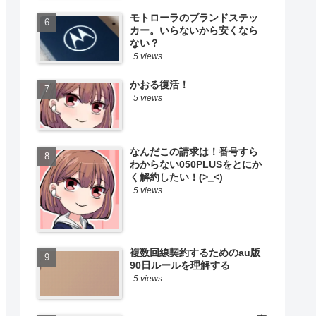
モトローラのブランドステッ
カー。いらないから安くなら
ない？
5 views
かおる復活！
5 views
なんだこの請求は！番号すら
わからない050PLUSをとにか
く解約したい！(>_<)
5 views
複数回線契約するためのau版
90日ルールを理解する
5 views