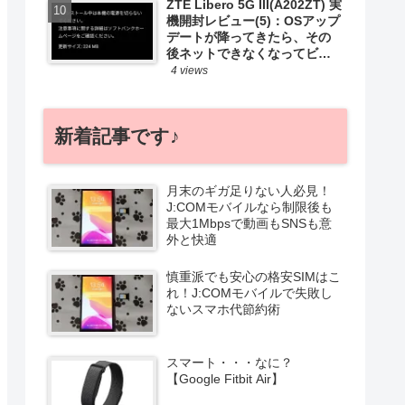
ZTE Libero 5G III(A202ZT) 実
機開封レビュー(5)：OSアップ
デートが降ってきたら、その
後ネットできなくなってビビ
ったお話
4 views
新着記事です♪
月末のギガ足りない人必見！
J:COMモバイルなら制限後も
最大1Mbpsで動画もSNSも意
外と快適
慎重派でも安心の格安SIMはこ
れ！J:COMモバイルで失敗し
ないスマホ代節約術
スマート・・・なに？
【Google Fitbit Air】