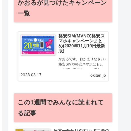
かおるが見つけたキャンペーン
一覧
格安SIM(MVNO)格安ス
マホキャンペーンまと
め(2020年11月19日最新
版)
かおるです。おかえりなさい♪
格安SIMや格安スマホはもと
もと安いですよねー。でも！
2023.03.17
どうせ契約するなら安くお得
okitan.jp
に契約したい。その気持ちよ
っくわかります！かおる自身
も、そういう案件を常に狙っ
てますから♪せっかくだから、
この1週間でみんなに読まれて
かおるが調べた案件をこっ
そ...
る記事
日本一分かりやすい♪ドコモの