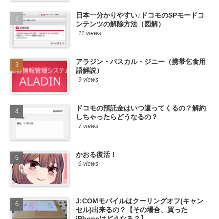
日本一分かりやすい♪ドコモのSPモードコ
ンテンツの解除方法（図解）
11 views
アラジン・パスカル・ジニー（携帯乞食用
語解説）
9 views
ドコモの預託金はいつ還ってくるの？解約
しちゃったらどうなるの？
7 views
かおる復活！
6 views
J:COMモバイルはクーリングオフ(キャン
セル)出来るの？【その場合、買った
iPhoneはどうなる？】