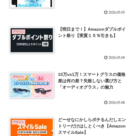
2026.05.05
【明日まで！】Amazonダブルポイ
アマゾン
ント祭り【実質１５％引きも】
2026.05.09
10万vs1万！スマートグラスの価格
アマゾン
差は何の差？失敗しない選び方と
「オーディオグラス」の魅力
2026.05.08
どーせなにかしらポチるんだしエン
アマゾン
トリーだけはしとくべき【Amazon
スマイルSale】