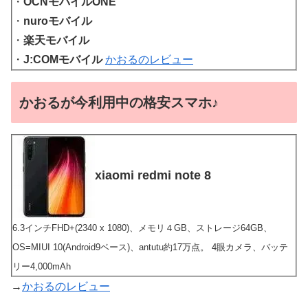
・
OCNモバイルONE
・
nuroモバイル
・
楽天モバイル
・
J:COMモバイル
かおるのレビュー
かおるが今利用中の格安スマホ♪
xiaomi redmi note 8
6.3インチFHD+(2340 x 1080)、メモリ４GB、ストレージ64GB、
OS=MIUI 10(Android9ベース)、antutu約17万点。 4眼カメラ、バッテ
リー4,000mAh
→
かおるのレビュー