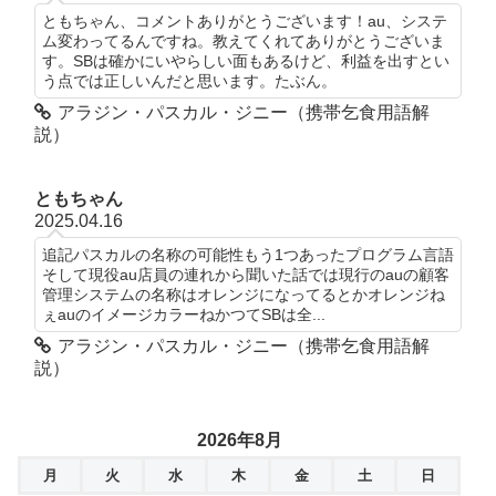
ともちゃん、コメントありがとうございます！au、システ
ム変わってるんですね。教えてくれてありがとうございま
す。SBは確かにいやらしい面もあるけど、利益を出すとい
う点では正しいんだと思います。たぶん。
アラジン・パスカル・ジニー（携帯乞食用語解
説）
ともちゃん
2025.04.16
追記パスカルの名称の可能性もう1つあったプログラム言語
そして現役au店員の連れから聞いた話では現行のauの顧客
管理システムの名称はオレンジになってるとかオレンジね
ぇauのイメージカラーねかつてSBは全...
アラジン・パスカル・ジニー（携帯乞食用語解
説）
2026年8月
月
火
水
木
金
土
日