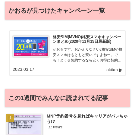
かおるが見つけたキャンペーン一覧
格安SIM(MVNO)格安スマホキャンペー
ンまとめ(2020年11月19日最新版)
かおるです。おかえりなさい♪格安SIMや格
安スマホはもともと安いですよねー。で
も！どうせ契約するなら安くお得に契約し
たい。その気持ちよっくわかります！かお
2023.03.17
okitan.jp
る自身も、そういう案件を常に狙ってます
から♪せっかくだから、かおるが調べた案
件をこっそ...
この1週間でみんなに読まれてる記事
MNP予約番号を見ればキャリアがバレちゃ
う!?
11 views