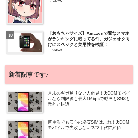
4 views
【おもちゃサイズ】Amazonで変なスマホ
がランキングに載ってる件。ガジェオタ向
けにスペックと実用性を検証！
3 views
新着記事です♪
月末のギガ足りない人必見！J:COMモバイ
ルなら制限後も最大1Mbpsで動画もSNSも
意外と快適
慎重派でも安心の格安SIMはこれ！J:COM
モバイルで失敗しないスマホ代節約術