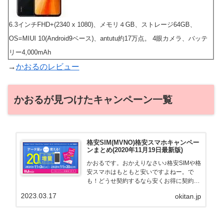
6.3インチFHD+(2340 x 1080)、メモリ４GB、ストレージ64GB、
OS=MIUI 10(Android9ベース)、antutu約17万点。 4眼カメラ、バッテ
リー4,000mAh
→
かおるのレビュー
かおるが見つけたキャンペーン一覧
格安SIM(MVNO)格安スマホキャンペー
ンまとめ(2020年11月19日最新版)
かおるです。おかえりなさい♪格安SIMや格
安スマホはもともと安いですよねー。で
も！どうせ契約するなら安くお得に契約し
たい。その気持ちよっくわかります！かお
2023.03.17
okitan.jp
る自身も、そういう案件を常に狙ってます
から♪せっかくだから、かおるが調べた案
件をこっそ...