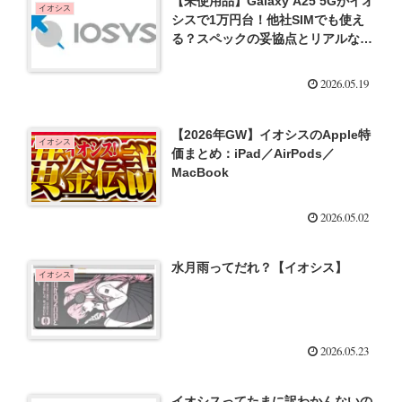
【未使用品】Galaxy A25 5Gがイオ
イオシス
シスで1万円台！他社SIMでも使え
る？スペックの妥協点とリアルな評
判を徹底解説！
2026.05.19
【2026年GW】イオシスのApple特
イオシス
価まとめ：iPad／AirPods／
MacBook
2026.05.02
水月雨ってだれ？【イオシス】
イオシス
2026.05.23
イオシスってたまに訳わかんないの