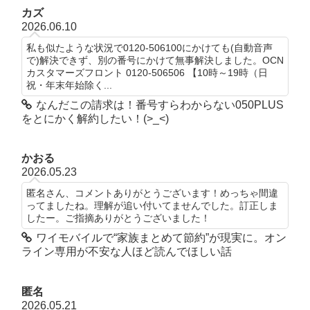
カズ
2026.06.10
私も似たような状況で0120-506100にかけても(自動音声
で)解決できず、別の番号にかけて無事解決しました。OCN
カスタマーズフロント 0120-506506 【10時～19時（日
祝・年末年始除く...
なんだこの請求は！番号すらわからない050PLUS
をとにかく解約したい！(>_<)
かおる
2026.05.23
匿名さん、コメントありがとうございます！めっちゃ間違
ってましたね。理解が追い付いてませんでした。訂正しま
したー。ご指摘ありがとうございました！
ワイモバイルで“家族まとめて節約”が現実に。オン
ライン専用が不安な人ほど読んでほしい話
匿名
2026.05.21