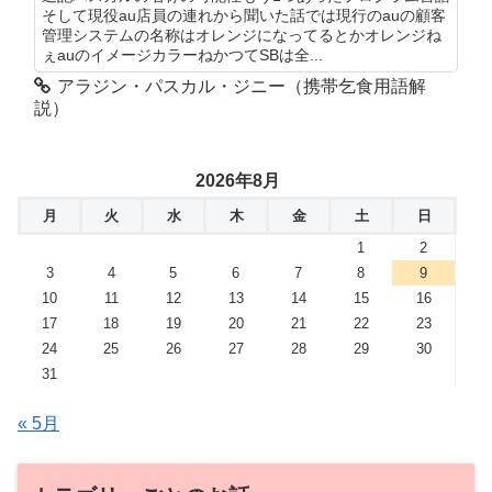
そして現役au店員の連れから聞いた話では現行のauの顧客
管理システムの名称はオレンジになってるとかオレンジね
ぇauのイメージカラーねかつてSBは全...
アラジン・パスカル・ジニー（携帯乞食用語解
説）
2026年8月
月
火
水
木
金
土
日
1
2
3
4
5
6
7
8
9
10
11
12
13
14
15
16
17
18
19
20
21
22
23
24
25
26
27
28
29
30
31
« 5月