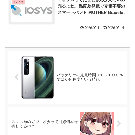
イオシス
売るよね。温度差発電で充電不要の
スマートバンド MOTHER Bracelet
2026.05.11
2026.05.14
バッテリーの充電時間０％→１００％
で２０分程度という時代
スマホ系のガジェオタって回線何本保
有してるの？