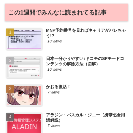
この1週間でみんなに読まれてる記事
MNP予約番号を見ればキャリアがバレちゃ
う!?
10 views
日本一分かりやすい♪ドコモのSPモードコ
ンテンツの解除方法（図解）
10 views
かおる復活！
7 views
アラジン・パスカル・ジニー（携帯乞食用
語解説）
7 views