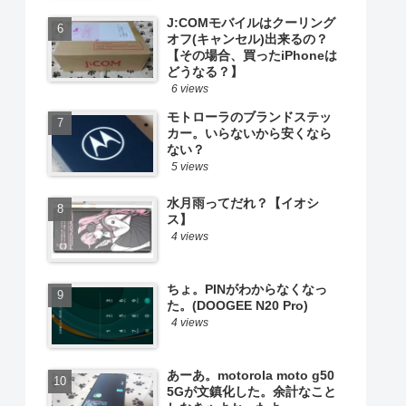
J:COMモバイルはクーリング
オフ(キャンセル)出来るの？
【その場合、買ったiPhoneは
どうなる？】
6 views
モトローラのブランドステッ
カー。いらないから安くなら
ない？
5 views
水月雨ってだれ？【イオシ
ス】
4 views
ちょ。PINがわからなくなっ
た。(DOOGEE N20 Pro)
4 views
あーあ。motorola moto g50
5Gが文鎮化した。余計なこと