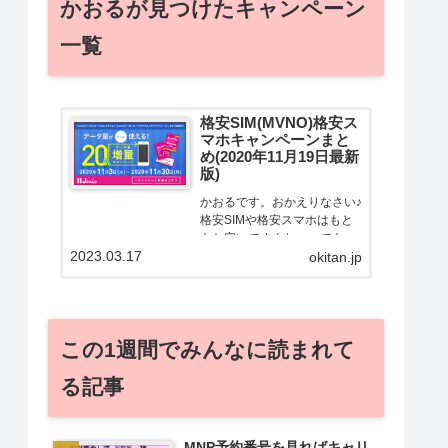
かおるが見つけたキャンペーン
一覧
格安SIM(MVNO)格安ス
マホキャンペーンまと
め(2020年11月19日最新
版)
かおるです。おかえりなさい♪
格安SIMや格安スマホはもと
もと安いですよねー。でも！
2023.03.17
どうせ契約するなら安くお得
okitan.jp
に契約したい。その気持ちよ
っくわかります！かおる自身
も、そういう案件を常に狙っ
てますから♪せっかくだから、
この1週間でみんなに読まれて
かおるが調べた案件をこっ
そ...
る記事
MNP予約番号を見ればキャリ