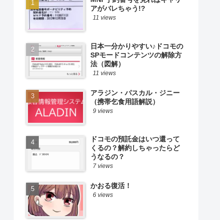
アがバレちゃう!?
11 views
日本一分かりやすい♪ドコモの
SPモードコンテンツの解除方
法（図解）
11 views
アラジン・パスカル・ジニー
（携帯乞食用語解説）
9 views
ドコモの預託金はいつ還って
くるの？解約しちゃったらど
うなるの？
7 views
かおる復活！
6 views