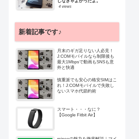
しなきゃよかったよ。
4 views
新着記事です♪
月末のギガ足りない人必見！
J:COMモバイルなら制限後も
最大1Mbpsで動画もSNSも意
外と快適
慎重派でも安心の格安SIMはこ
れ！J:COMモバイルで失敗し
ないスマホ代節約術
スマート・・・なに？
【Google Fitbit Air】
mineoの魅力を徹底解説｜マイ