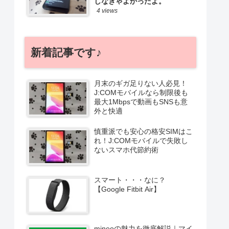
しなきゃよかったよ。
4 views
新着記事です♪
月末のギガ足りない人必見！
J:COMモバイルなら制限後も
最大1Mbpsで動画もSNSも意
外と快適
慎重派でも安心の格安SIMはこ
れ！J:COMモバイルで失敗し
ないスマホ代節約術
スマート・・・なに？
【Google Fitbit Air】
mineoの魅力を徹底解説｜マイ