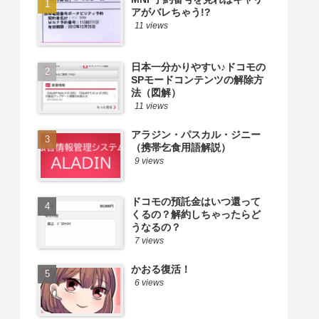
アがバレちゃう!?
11 views
日本一分かりやすい♪ドコモの
SPモードコンテンツの解除方
法（図解）
11 views
アラジン・パスカル・ジニー
（携帯乞食用語解説）
9 views
ドコモの預託金はいつ還って
くるの？解約しちゃったらど
うなるの？
7 views
かおる復活！
6 views