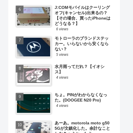
J:COMモバイルはクーリング
オフ(キャンセル)出来るの？
【その場合、買ったiPhoneは
どうなる？】
6 views
モトローラのブランドステッ
カー。いらないから安くなら
ない？
5 views
水月雨ってだれ？【イオシ
ス】
4 views
ちょ。PINがわからなくなっ
た。(DOOGEE N20 Pro)
4 views
あーあ。motorola moto g50
5Gが文鎮化した。余計なこと