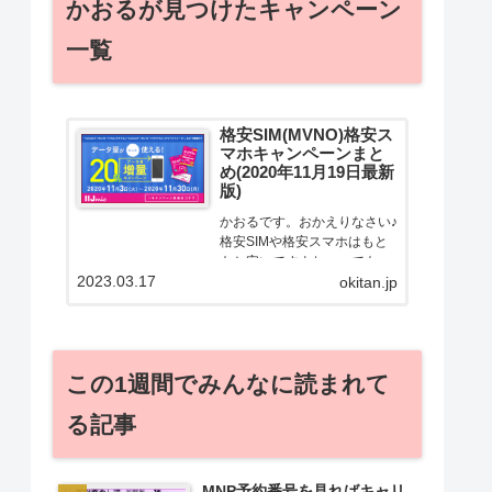
かおるが見つけたキャンペーン
一覧
格安SIM(MVNO)格安ス
マホキャンペーンまと
め(2020年11月19日最新
版)
かおるです。おかえりなさい♪
格安SIMや格安スマホはもと
もと安いですよねー。でも！
2023.03.17
どうせ契約するなら安くお得
okitan.jp
に契約したい。その気持ちよ
っくわかります！かおる自身
も、そういう案件を常に狙っ
てますから♪せっかくだから、
この1週間でみんなに読まれて
かおるが調べた案件をこっ
そ...
る記事
MNP予約番号を見ればキャリ