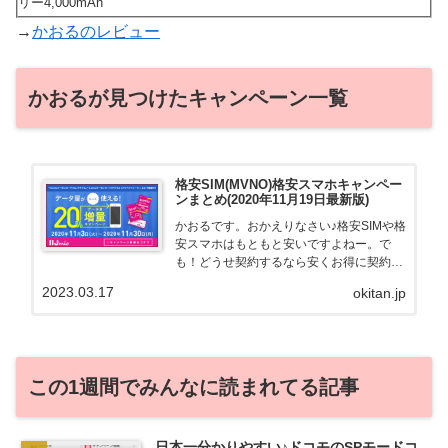
リー4,000mAh
→
かおるのレビュー
かおるが見つけたキャンペーン一覧
格安SIM(MVNO)格安スマホキャンペー
ンまとめ(2020年11月19日最新版)
かおるです。おかえりなさい♪格安SIMや格
安スマホはもともと安いですよねー。で
も！どうせ契約するなら安くお得に契約し
たい。その気持ちよっくわかります！かお
2023.03.17
okitan.jp
る自身も、そういう案件を常に狙ってます
から♪せっかくだから、かおるが調べた案
件をこっそ...
この1週間でみんなに読まれてる記事
日本一分かりやすい♪ドコモのSPモードコ