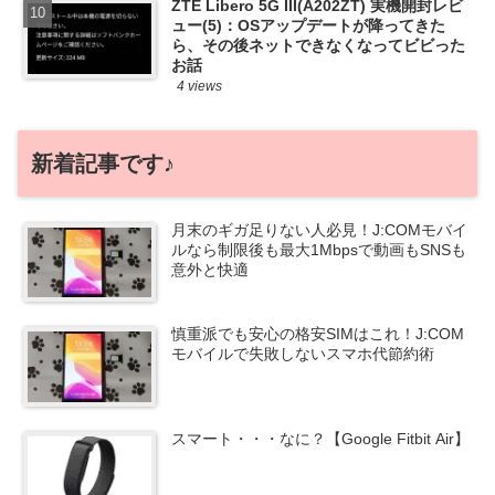
ZTE Libero 5G III(A202ZT) 実機開封レビ
ュー(5)：OSアップデートが降ってきた
ら、その後ネットできなくなってビビった
お話
4 views
新着記事です♪
月末のギガ足りない人必見！J:COMモバイ
ルなら制限後も最大1Mbpsで動画もSNSも
意外と快適
慎重派でも安心の格安SIMはこれ！J:COM
モバイルで失敗しないスマホ代節約術
スマート・・・なに？【Google Fitbit Air】