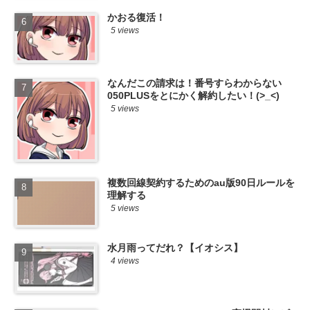
かおる復活！
5 views
なんだこの請求は！番号すらわからない
050PLUSをとにかく解約したい！(>_<)
5 views
複数回線契約するためのau版90日ルールを
理解する
5 views
水月雨ってだれ？【イオシス】
4 views