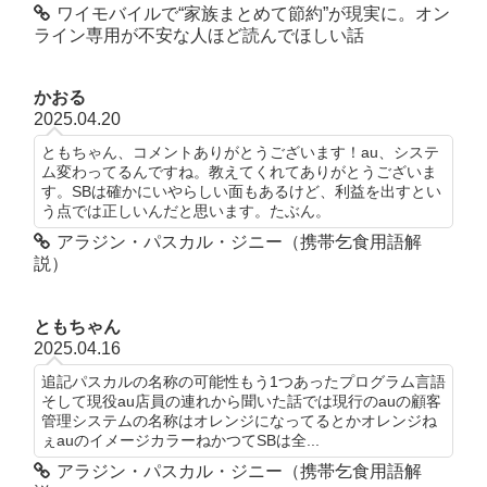
ワイモバイルで“家族まとめて節約”が現実に。オン
ライン専用が不安な人ほど読んでほしい話
かおる
2025.04.20
ともちゃん、コメントありがとうございます！au、システ
ム変わってるんですね。教えてくれてありがとうございま
す。SBは確かにいやらしい面もあるけど、利益を出すとい
う点では正しいんだと思います。たぶん。
アラジン・パスカル・ジニー（携帯乞食用語解
説）
ともちゃん
2025.04.16
追記パスカルの名称の可能性もう1つあったプログラム言語
そして現役au店員の連れから聞いた話では現行のauの顧客
管理システムの名称はオレンジになってるとかオレンジね
ぇauのイメージカラーねかつてSBは全...
アラジン・パスカル・ジニー（携帯乞食用語解