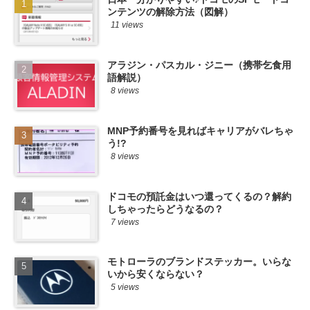
ンテンツの解除方法（図解）
11 views
アラジン・パスカル・ジニー（携帯乞食用
語解説）
8 views
MNP予約番号を見ればキャリアがバレちゃ
う!?
8 views
ドコモの預託金はいつ還ってくるの？解約
しちゃったらどうなるの？
7 views
モトローラのブランドステッカー。いらな
いから安くならない？
5 views