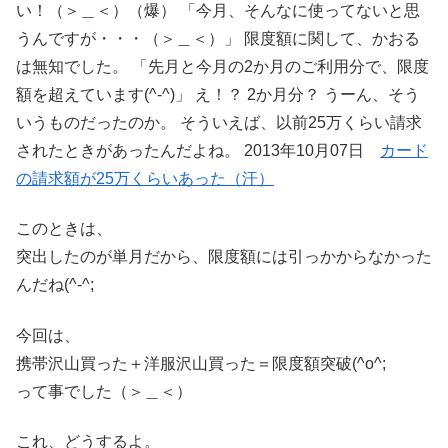
い！（＞＿＜）（爆） 「今月、そんなに使ってないと思
うんですが・・・（＞＿＜）」 限度額に関して、かおる
は無知でした。 「先月と今月の2か月のご利用分で、限度
額を超えています(^-^)」 え！？ 2か月分？ うーん、そう
いうものだったのか。 そういえば、以前25万くらい請求
されたときがあったんだよね。 2013年10月07日
カード
の請求額が25万くらいあった（汗）
このときは、
突出したのが単月だから、限度額には引っかからなかった
んだね(^-^;
今回は、
携帯沢山買った＋洋服沢山買った＝限度額突破(^o^;
って事でした（＞＿＜）
これ、どうするよ。