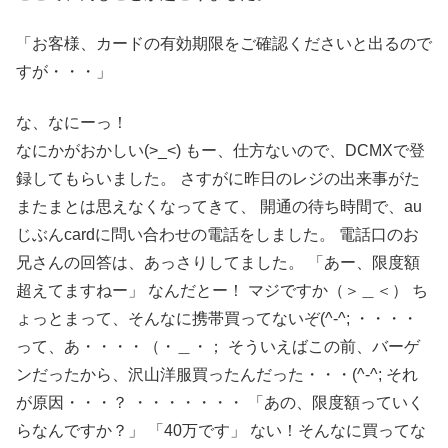
「お客様、カードの有効期限をご確認くださいと出るので
すが・・・」
な、なにーっ！
なにかがおかしい(>_<) もー、仕方ないので、DCMXで登
録してもらいました。 さすがに昨日のレジの出来事がた
またまとは思えなくなってきて、 開通の待ち時間で、au
じぶんcardに問い合わせの電話をしました。 電話口のお
兄さんの回答は、あっさりしてました。 「あー、限度額
超えてますねー」 なんだとー！ マジですか（＞＿＜） ち
ょっとまって、そんなに携帯買ってないぞ(^-^; ・・・・
って、あ・・・・（・＿・； そういえばこの前、バーゲ
ンだったから、沢山洋服買ったんだった・・・(^-^; それ
が原因・・・？ ・・・・・・・ 「あの、限度額っていく
らなんですか？」 「40万です」 ない！そんなに買ってな