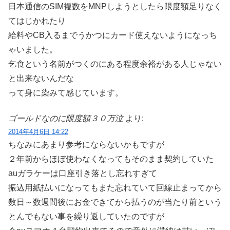
日本通信のSIM複数をMNPしようとしたら限度額足りなく
てはじかれたり
給料やCB入るまでうかつにカード使えないようになっち
ゃいました。
乞食という名前がつくのにある程度余裕がある人じゃない
と出来ないんだな
って身に染みて感じています。
ゴールドなのに限度額３０万泣
より:
2014年4月6日 14:22
ちなみにあまり参考にならないかもですが
２年前からほぼ使わなくなってもそのまま契約していた
auガラケーは口座引き落とし忘れすぎて
振込用紙払いになってもまた忘れていて回線止まってから
数日～数週間後にお金できてから払うのが当たり前という
とんでもない事を繰り返していたのですが