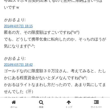
今auスマホ４台契約出来てるので意外に滞納は甘いっぽ
いですｗ
かおる
より:
2014年4月7日 18:15
匿名の方、その限度額はすごいですね(^o^)
でも、どうして携帯乞食に転向したのか、そっちのほうが
気になります(^-^;
かおる
より:
2014年4月7日 18:42
ゴールドなのに限度額３０万泣さん、考えてみると、たし
かにある程度資金がないとダメなんですね(^o^;
かおるはライトなまわし方だったので、あまり気にしてま
せんでした（汗）
それにしても、回線が止められたとか、怖すぎです(>_<)
続けられているのがすごいです(^-^;
ホーム
検索
トップ
サイドバー