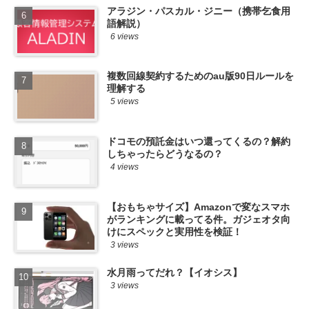
アラジン・パスカル・ジニー（携帯乞食用
語解説）
6 views
複数回線契約するためのau版90日ルールを
理解する
5 views
ドコモの預託金はいつ還ってくるの？解約
しちゃったらどうなるの？
4 views
【おもちゃサイズ】Amazonで変なスマホ
がランキングに載ってる件。ガジェオタ向
けにスペックと実用性を検証！
3 views
水月雨ってだれ？【イオシス】
3 views