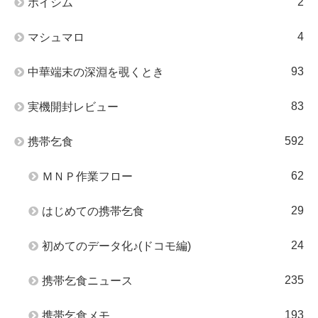
2
ポイシム
4
マシュマロ
93
中華端末の深淵を覗くとき
83
実機開封レビュー
592
携帯乞食
62
ＭＮＰ作業フロー
29
はじめての携帯乞食
24
初めてのデータ化♪(ドコモ編)
235
携帯乞食ニュース
193
携帯乞食メモ