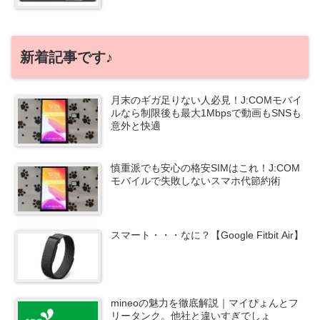
新着記事です♪
月末のギガ足りない人必見！J:COMモバイ
ルなら制限後も最大1Mbpsで動画もSNSも
意外と快適
慎重派でも安心の格安SIMはこれ！J:COM
モバイルで失敗しないスマホ代節約術
スマート・・・なに？【Google Fitbit Air】
mineoの魅力を徹底解説｜マイぴょんとフ
リータンク。他社と違いすぎでしょ