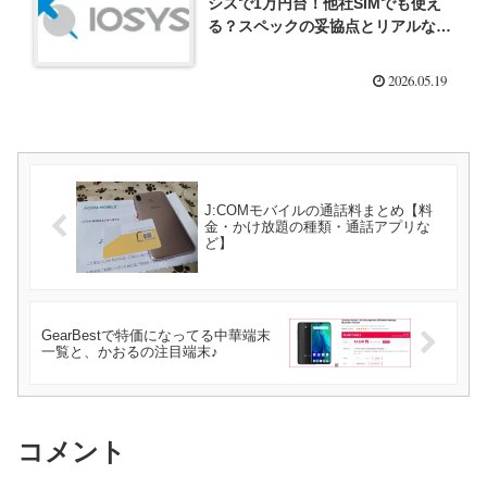
シスで1万円台！他社SIMでも使え
る？スペックの妥協点とリアルな評
判を徹底解説！
2026.05.19
J:COMモバイルの通話料まとめ【料
金・かけ放題の種類・通話アプリな
ど】
GearBestで特価になってる中華端末
一覧と、かおるの注目端末♪
コメント