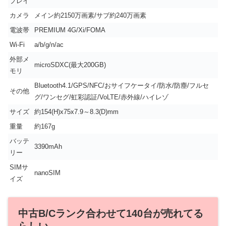
プレイ
カメラ
メイン約2150万画素/サブ約240万画素
電波帯
PREMIUM 4G/Xi/FOMA
Wi-Fi
a/b/g/n/ac
外部メ
microSDXC(最大200GB)
モリ
Bluetooth4.1/GPS/NFC/おサイフケータイ/防水/防塵/フルセ
その他
グ/ワンセグ/虹彩認証/VoLTE/赤外線/ハイレゾ
サイズ
約154(H)x75x7.9～8.3(D)mm
重量
約167g
バッテ
3390mAh
リー
SIMサ
nanoSIM
イズ
中古B/Cランク合わせて140台が売れてる