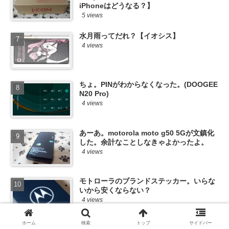
iPhoneはどうなる？】
5 views
水月雨ってだれ？【イオシス】
4 views
ちょ。PINがわからなくなった。(DOOGEE
N20 Pro)
4 views
あーあ。motorola moto g50 5Gが文鎮化
した。余計なことしなきゃよかったよ。
4 views
モトローラのブランドステッカー。いらな
いから安くならない？
4 views
ホーム
検索
トップ
サイドバー