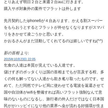
とりあえず明日２台と来週２台auに行きます。
購入サポ対象外の案件でフラットは外します
先月契約したiphone6が４台あります、かえる割スーパー
をもらおうとするとフラットが外せなくなりますがスマバ
リをきかせて凌ごうかと思います。
かおるさんがまだ活動してくれてるのは嬉しいですね(^^)
影の首相
より:
2015年10月23日 22:05
乞食の人達は本質が見えている人達です。
儲けすぎのボッタくりは国の首相までもが言及する程、多
くの何も解ってない人達から欺き毟り取ったものです。せ
めて、ただ同然でテレビ局に使わせてる電波を返還させて
国や自治体がwifiを整備すれば高いフラット強制なんて意
味のないものになるし、旅行者の外人だけではなく日本国
民ががハッピイになり他の業界へ金が流れる好循環が生ま