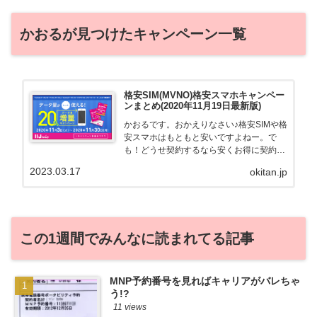
かおるが見つけたキャンペーン一覧
格安SIM(MVNO)格安スマホキャンペー
ンまとめ(2020年11月19日最新版)
かおるです。おかえりなさい♪格安SIMや格
安スマホはもともと安いですよねー。で
も！どうせ契約するなら安くお得に契約し
たい。その気持ちよっくわかります！かお
2023.03.17
okitan.jp
る自身も、そういう案件を常に狙ってます
から♪せっかくだから、かおるが調べた案
件をこっそ...
この1週間でみんなに読まれてる記事
MNP予約番号を見ればキャリアがバレちゃ
う!?
11 views