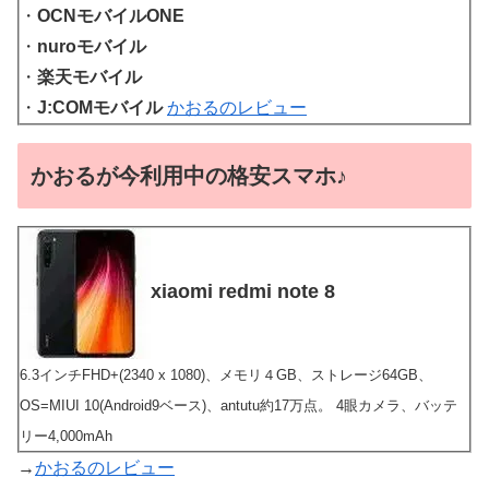
・
OCNモバイルONE
・
nuroモバイル
・
楽天モバイル
・
J:COMモバイル
かおるのレビュー
かおるが今利用中の格安スマホ♪
xiaomi redmi note 8
6.3インチFHD+(2340 x 1080)、メモリ４GB、ストレージ64GB、
OS=MIUI 10(Android9ベース)、antutu約17万点。 4眼カメラ、バッテ
リー4,000mAh
→
かおるのレビュー