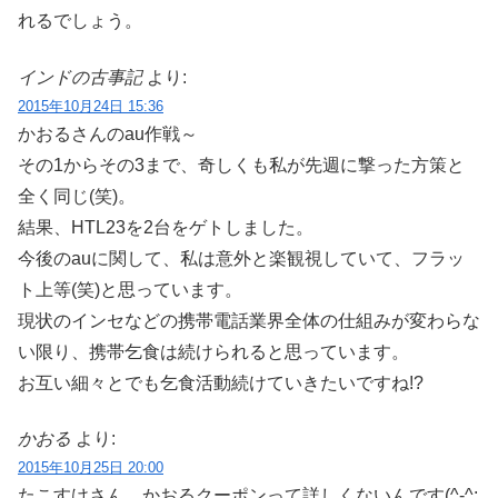
れるでしょう。
インドの古事記
より:
2015年10月24日 15:36
かおるさんのau作戦～
その1からその3まで、奇しくも私が先週に撃った方策と
全く同じ(笑)。
結果、HTL23を2台をゲトしました。
今後のauに関して、私は意外と楽観視していて、フラッ
ト上等(笑)と思っています。
現状のインセなどの携帯電話業界全体の仕組みが変わらな
い限り、携帯乞食は続けられると思っています。
お互い細々とでも乞食活動続けていきたいですね!?
かおる
より:
2015年10月25日 20:00
たこすけさん、かおるクーポンって詳しくないんです(^-^;