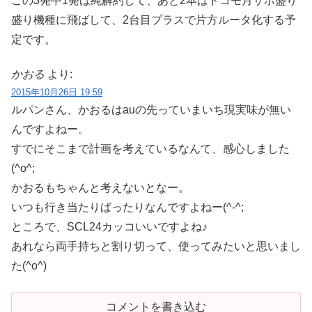
この3発中1発は純解約して、あと2本はドコモ月サポ盛り
盛り機種に飛ばして、2台目プラスで片方ルータ化する予
定です。
かおる
より:
2015年10月26日 19:59
ルパンさん、かおるはauの先っていまいち現実味が無い
んですよねー。
すでにそこまで計画を考えているなんて、感心しました
(^o^;
かおるもちゃんと考えないとなー。
いつも行き当たりばったりなんですよねー(^-^;
ところで、SCL24カッコいいですよね♪
あれなら両手持ちと割り切って、使ってみたいと思いまし
た(^o^)
コメントを書き込む