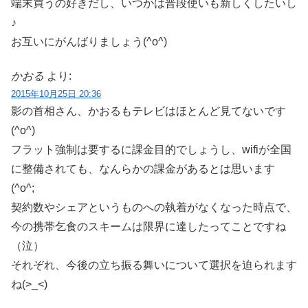
端末買うの好きだし、いつかは普段使いも新しくしたいし
♪
お互いにがんばりましょう(^o^)
かおる
より:
2015年10月25日 20:36
影の首相さん、かおるもテレビはほとんど見てないです
(^o^)
フラット強制は要するに課金目的でしょうし、wifiが全国
に整備されても、なんらかの課金があるとは思います
(^o^;
契約数やシェアというものへの執着がなくなった時点で、
今の携帯乞食のスキームは限界に達したってことですね
（泣）
それぞれ、今後の立ち振る舞いについて選択を迫られます
ね(>_<)