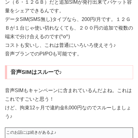
ン（６・１２ＧＢ）だと追加SIMが発行出来てパケット容
量をシェアできるんです。
データSIM(SMS無し)タイプなら、200円/月です。１２Ｇ
Ｂが１台じゃ使い切れなくても、２００円の追加で複数の
端末で分け合えるのです(^o^)
コストも安いし、これは普通にいろいろ使えそう♪
音声プランでのPI/POも可能です。
音声SIMはスルーで♪
音声SIMもキャンペーンに含まれているんだよね。これは
これですごいと思う！
けど、拘束12ヶ月で違約金8,000円なのでスルーしましょ
う♪
このお話には続きがあるよ♪