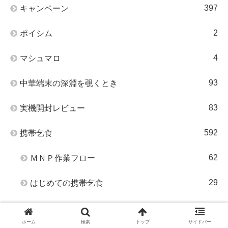
397
キャンペーン
2
ポイシム
4
マシュマロ
93
中華端末の深淵を覗くとき
83
実機開封レビュー
592
携帯乞食
62
ＭＮＰ作業フロー
29
はじめての携帯乞食
24
初めてのデータ化♪(ドコモ編)
ホーム
検索
トップ
サイドバー