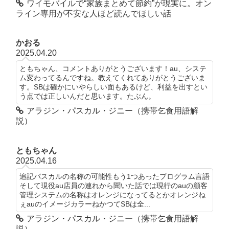
ワイモバイルで“家族まとめて節約”が現実に。オン
ライン専用が不安な人ほど読んでほしい話
かおる
2025.04.20
ともちゃん、コメントありがとうございます！au、システ
ム変わってるんですね。教えてくれてありがとうございま
す。SBは確かにいやらしい面もあるけど、利益を出すとい
う点では正しいんだと思います。たぶん。
アラジン・パスカル・ジニー（携帯乞食用語解
説）
ともちゃん
2025.04.16
追記パスカルの名称の可能性もう1つあったプログラム言語
そして現役au店員の連れから聞いた話では現行のauの顧客
管理システムの名称はオレンジになってるとかオレンジね
ぇauのイメージカラーねかつてSBは全...
アラジン・パスカル・ジニー（携帯乞食用語解
説）