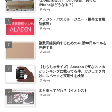
セル)出来るの？【その場合、買った
iPhoneはどうなる？】
6 views
アラジン・パスカル・ジニー（携帯乞食用
語解説）
6 views
複数回線契約するためのau版90日ルールを
理解する
4 views
【おもちゃサイズ】Amazonで変なスマホ
がランキングに載ってる件。ガジェオタ向
けにスペックと実用性を検証！
3 views
水月雨ってだれ？【イオシス】
3 views