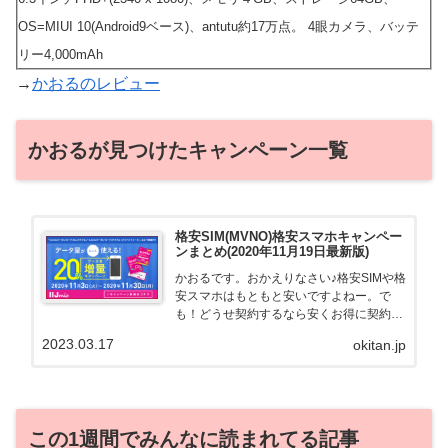
OS=MIUI 10(Android9ベース)、antutu約17万点。 4眼カメラ、バッテ
リー4,000mAh
→
かおるのレビュー
かおるが見つけたキャンペーン一覧
格安SIM(MVNO)格安スマホキャンペー
ンまとめ(2020年11月19日最新版)
かおるです。おかえりなさい♪格安SIMや格
安スマホはもともと安いですよねー。で
も！どうせ契約するなら安くお得に契約し
たい。その気持ちよっくわかります！かお
2023.03.17
okitan.jp
る自身も、そういう案件を常に狙ってます
から♪せっかくだから、かおるが調べた案
件をこっそ...
この1週間でみんなに読まれてる記事