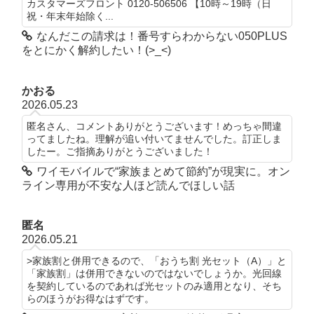
カスタマーズフロント 0120-506506 【10時～19時（日
祝・年末年始除く...
なんだこの請求は！番号すらわからない050PLUS
をとにかく解約したい！(>_<)
かおる
2026.05.23
匿名さん、コメントありがとうございます！めっちゃ間違
ってましたね。理解が追い付いてませんでした。訂正しま
したー。ご指摘ありがとうございました！
ワイモバイルで“家族まとめて節約”が現実に。オン
ライン専用が不安な人ほど読んでほしい話
匿名
2026.05.21
>家族割と併用できるので、「おうち割 光セット（A）」と
「家族割」は併用できないのではないでしょうか。光回線
を契約しているのであれば光セットのみ適用となり、そち
らのほうがお得なはずです。