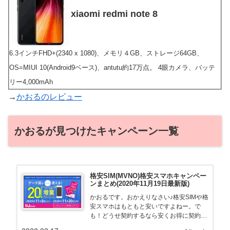
xiaomi redmi note 8
6.3インチFHD+(2340 x 1080)、メモリ４GB、ストレージ64GB、
OS=MIUI 10(Android9ベース)、antutu約17万点。 4眼カメラ、バッテ
リー4,000mAh
→
かおるのレビュー
かおるが見つけたキャンペーン一覧
格安SIM(MVNO)格安スマホキャンペー
ンまとめ(2020年11月19日最新版)
かおるです。おかえりなさい♪格安SIMや格
安スマホはもともと安いですよねー。で
も！どうせ契約するなら安くお得に契約し
たい。その気持ちよっくわかります！かお