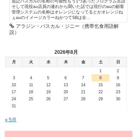
追記パスカルの名称の可能性もう1つあったプログラム言語
そして現役au店員の連れから聞いた話では現行のauの顧客
管理システムの名称はオレンジになってるとかオレンジね
ぇauのイメージカラーねかつてSBは全...
アラジン・パスカル・ジニー（携帯乞食用語解
説）
2026年8月
月
火
水
木
金
土
日
1
2
3
4
5
6
7
8
9
10
11
12
13
14
15
16
17
18
19
20
21
22
23
24
25
26
27
28
29
30
31
« 5月