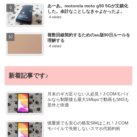
あーあ。motorola moto g50 5Gが文鎮化
した。余計なことしなきゃよかったよ。
4 views
複数回線契約するためのau版90日ルールを
理解する
4 views
新着記事です♪
月末のギガ足りない人必見！J:COMモバイ
ルなら制限後も最大1Mbpsで動画もSNSも
意外と快適
慎重派でも安心の格安SIMはこれ！J:COM
モバイルで失敗しないスマホ代節約術