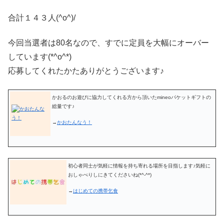
合計１４３人(^o^)/
今回当選者は80名なので、すでに定員を大幅にオーバー
しています(*^o^*)
応募してくれたかたありがとうございます♪
かおるのお遊びに協力してくれる方から頂いたmineoパケットギフトの
総量です♪
→
かおたんなう！
初心者同士が気軽に情報を持ち寄れる場所を目指します♪気軽に
おしゃべりしにきてくださいね(*^-^*)
→
はじめての携帯乞食