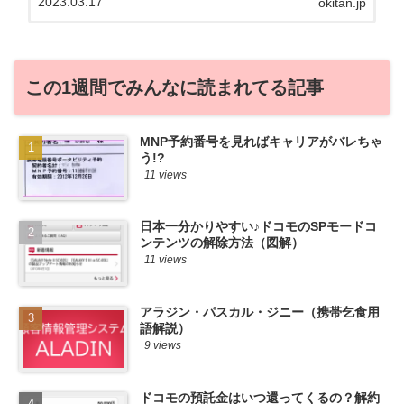
2023.03.17
okitan.jp
る自身も、そういう案件を常に狙ってます
から♪せっかくだから、かおるが調べた案
件をこっそ...
この1週間でみんなに読まれてる記事
MNP予約番号を見ればキャリアがバレちゃ
う!?
11 views
日本一分かりやすい♪ドコモのSPモードコ
ンテンツの解除方法（図解）
11 views
アラジン・パスカル・ジニー（携帯乞食用
語解説）
9 views
ドコモの預託金はいつ還ってくるの？解約