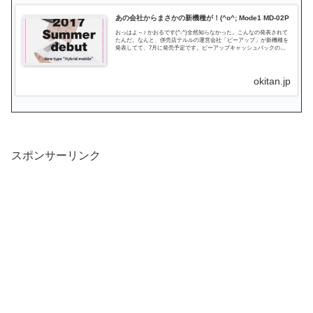
あの会社からまさかの新機種が！(^o^; Mode1 MD-02P
おっはよ～♪ かおるです(^-^)全然知らなかった。こんなの発表されて
たんだ。なんと、併売店テルルの運営会社「ピーアップ」が新機種を
発表してて、7月に発売予定です。ピーアップキャッシュバックの振
込みで見覚えのある名前ですね(^-^)携帯の販...
okitan.jp
スポンサーリンク