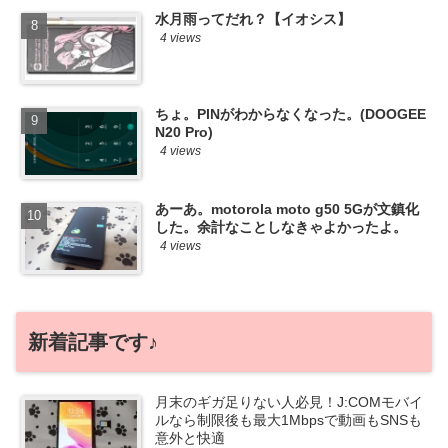
水月雨ってだれ？【イオシス】
4 views
ちょ。PINがわからなくなった。(DOOGEE
N20 Pro)
4 views
あーあ。motorola moto g50 5Gが文鎮化
した。余計なことしなきゃよかったよ。
4 views
新着記事です♪
月末のギガ足りない人必見！J:COMモバイ
ルなら制限後も最大1Mbpsで動画もSNSも
意外と快適