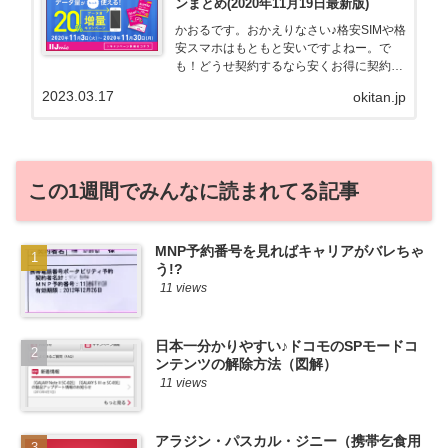
ンまとめ(2020年11月19日最新版)
かおるです。おかえりなさい♪格安SIMや格
安スマホはもともと安いですよねー。で
も！どうせ契約するなら安くお得に契約し
たい。その気持ちよっくわかります！かお
2023.03.17
okitan.jp
る自身も、そういう案件を常に狙ってます
から♪せっかくだから、かおるが調べた案
件をこっそ...
この1週間でみんなに読まれてる記事
MNP予約番号を見ればキャリアがバレちゃ
う!?
11 views
日本一分かりやすい♪ドコモのSPモードコ
ンテンツの解除方法（図解）
11 views
アラジン・パスカル・ジニー（携帯乞食用