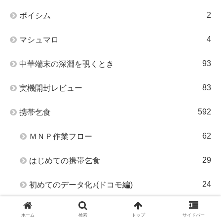
2
ポイシム
4
マシュマロ
93
中華端末の深淵を覗くとき
83
実機開封レビュー
592
携帯乞食
62
ＭＮＰ作業フロー
29
はじめての携帯乞食
24
初めてのデータ化♪(ドコモ編)
235
携帯乞食ニュース
ホーム
検索
トップ
サイドバー