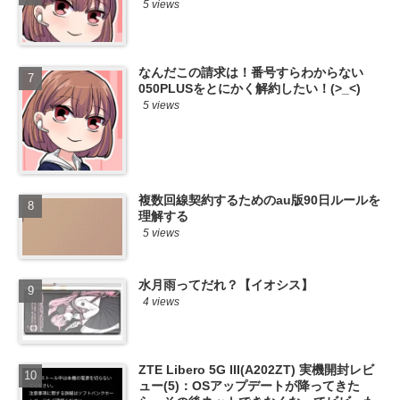
5 views
なんだこの請求は！番号すらわからない
050PLUSをとにかく解約したい！(>_<)
5 views
複数回線契約するためのau版90日ルールを
理解する
5 views
水月雨ってだれ？【イオシス】
4 views
ZTE Libero 5G III(A202ZT) 実機開封レビ
ュー(5)：OSアップデートが降ってきた