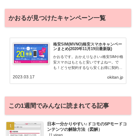
かおるが見つけたキャンペーン一覧
格安SIM(MVNO)格安スマホキャンペー
ンまとめ(2020年11月19日最新版)
かおるです。おかえりなさい♪格安SIMや格
安スマホはもともと安いですよねー。で
も！どうせ契約するなら安くお得に契約し
たい。その気持ちよっくわかります！かお
2023.03.17
okitan.jp
る自身も、そういう案件を常に狙ってます
から♪せっかくだから、かおるが調べた案
件をこっそ...
この1週間でみんなに読まれてる記事
日本一分かりやすい♪ドコモのSPモードコ
ンテンツの解除方法（図解）
11 views