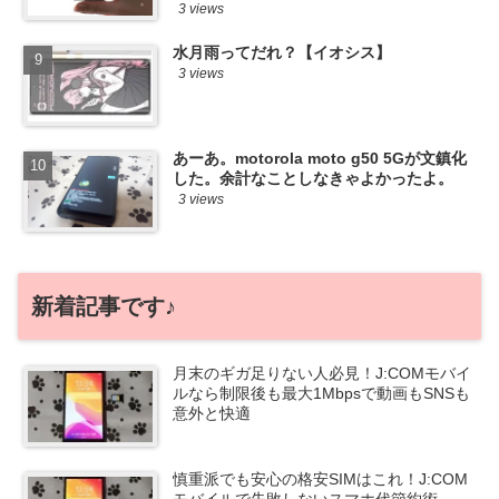
3 views
水月雨ってだれ？【イオシス】
3 views
あーあ。motorola moto g50 5Gが文鎮化
した。余計なことしなきゃよかったよ。
3 views
新着記事です♪
月末のギガ足りない人必見！J:COMモバイ
ルなら制限後も最大1Mbpsで動画もSNSも
意外と快適
慎重派でも安心の格安SIMはこれ！J:COM