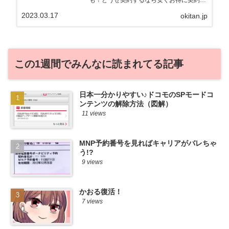
も！どうせ契約するなら安くお得に契約し
たい。その気持ちよっくわかります！かお
2023.03.17
okitan.jp
る自身も、そういう案件を常に狙ってます
から♪せっかくだから、かおるが調べた案
件をこっそ...
この1週間でみんなに読まれてる記事
日本一分かりやすい♪ドコモのSPモードコ
ンテンツの解除方法（図解）
11 views
MNP予約番号を見ればキャリアがバレちゃ
う!?
9 views
かおる復活！
7 views