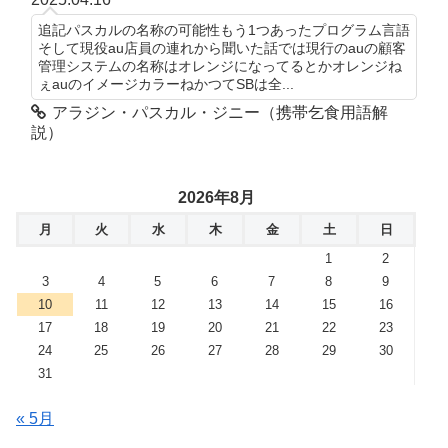
追記パスカルの名称の可能性もう1つあったプログラム言語
そして現役au店員の連れから聞いた話では現行のauの顧客
管理システムの名称はオレンジになってるとかオレンジね
ぇauのイメージカラーねかつてSBは全...
アラジン・パスカル・ジニー（携帯乞食用語解
説）
2026年8月
月
火
水
木
金
土
日
1
2
3
4
5
6
7
8
9
10
11
12
13
14
15
16
17
18
19
20
21
22
23
24
25
26
27
28
29
30
31
« 5月