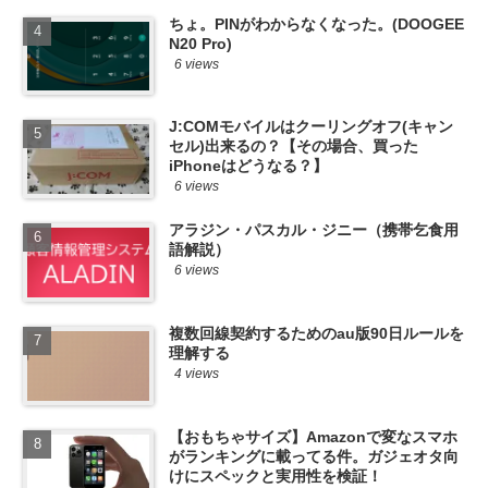
ちょ。PINがわからなくなった。(DOOGEE
N20 Pro)
6 views
J:COMモバイルはクーリングオフ(キャン
セル)出来るの？【その場合、買った
iPhoneはどうなる？】
6 views
アラジン・パスカル・ジニー（携帯乞食用
語解説）
6 views
複数回線契約するためのau版90日ルールを
理解する
4 views
【おもちゃサイズ】Amazonで変なスマホ
がランキングに載ってる件。ガジェオタ向
けにスペックと実用性を検証！