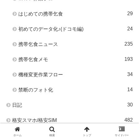
29
はじめての携帯乞食
24
初めてのデータ化♪(ドコモ編)
235
携帯乞食ニュース
193
携帯乞食メモ
34
機種変更作業フロー
14
禁断のフォト化
30
日記
482
格安スマホ/格安SIM
48
J:COMモバイル
ホーム
検索
トップ
サイドバー