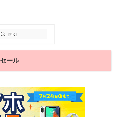
目次
セール