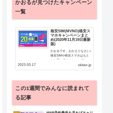
かおるが見つけたキャンペーン
一覧
格安SIM(MVNO)格安ス
マホキャンペーンまと
め(2020年11月19日最新
版)
かおるです。おかえりなさい♪
格安SIMや格安スマホはもと
もと安いですよねー。でも！
2023.03.17
どうせ契約するなら安くお得
okitan.jp
に契約したい。その気持ちよ
っくわかります！かおる自身
も、そういう案件を常に狙っ
てますから♪せっかくだから、
この1週間でみんなに読まれて
かおるが調べた案件をこっ
そ...
る記事
MNP予約番号を見ればキャリ