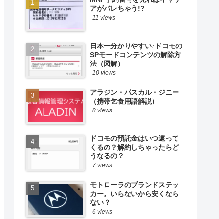
アがバレちゃう!?
11 views
日本一分かりやすい♪ドコモの
SPモードコンテンツの解除方
法（図解）
10 views
アラジン・パスカル・ジニー
（携帯乞食用語解説）
8 views
ドコモの預託金はいつ還って
くるの？解約しちゃったらど
うなるの？
7 views
モトローラのブランドステッ
カー。いらないから安くなら
ない？
6 views