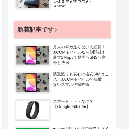
しなきゃよかったよ。
4 views
新着記事です♪
月末のギガ足りない人必見！
J:COMモバイルなら制限後も
最大1Mbpsで動画もSNSも意
外と快適
慎重派でも安心の格安SIMはこ
れ！J:COMモバイルで失敗し
ないスマホ代節約術
スマート・・・なに？
【Google Fitbit Air】
mineoの魅力を徹底解説｜マイ