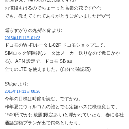
お値段もはるのでちょーっと高嶺の花です(^-^;
でも、教えてくれてありがとうございました(*^o^*)
通りすがりの九州乞食
より:
2015年1月11日 01:08
ドコモのWi-Fiルータ L-02F ドコモショップにて、
SIMロック解除後(ルータはメーカー送りなので数日かか
る)、APN 設定で、ドコモ SB au
全てのLTE を使えました。(自分で確認済)
Shige
より:
2015年1月11日 08:26
今年の目標は時節を読む、ですかね。
昨年夏にウィルコムの誰とでも定額パスに機種変して、
1500円でかけ放題(限定あり)と浮かれていたら、春に各社
通話定額プランが出て愕然としたり。