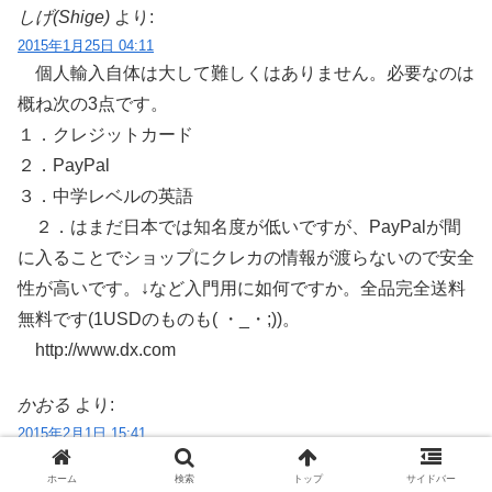
しげ(Shige)
より:
2015年1月25日 04:11
個人輸入自体は大して難しくはありません。必要なのは
概ね次の3点です。
１．クレジットカード
２．PayPal
３．中学レベルの英語
２．はまだ日本では知名度が低いですが、PayPalが間
に入ることでショップにクレカの情報が渡らないので安全
性が高いです。↓など入門用に如何ですか。全品完全送料
無料です(1USDのものも( ・_・;))。
http://www.dx.com
かおる
より:
2015年2月1日 15:41
しげ(Shige)さん、DXのサイトみてみました。
ホーム
検索
トップ
サイドバー
見たこと無い多彩なデザインの端末があって、楽しいです