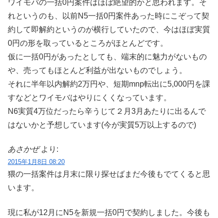
ワイモバの一括0円案件はほぼ絶望的かと思われます。そ
れというのも、以前N5一括0円案件あった時にこぞって契
約して即解約というのが横行していたので、今はほぼ実質
0円の形を取っているところがほとんどです。
仮に一括0円があったとしても、端末的に魅力がないもの
や、売ってもほとんど利益が出ないものでしょう。
それに半年以内解約2万円や、短期mnp転出に5,000円を課
すなどとワイモバはやりにくくなっています。
N6実質4万位だったら辛うじて２月3月あたりに出るんで
はないかと予想しています(今が実質5万以上するので)
あさかぜ
より:
2015年1月8日 08:20
猥の一括案件は月末に限り探せばまだ今後もでてくると思
います。
現に私が12月にN5を新規一括0円で契約しました。今後も