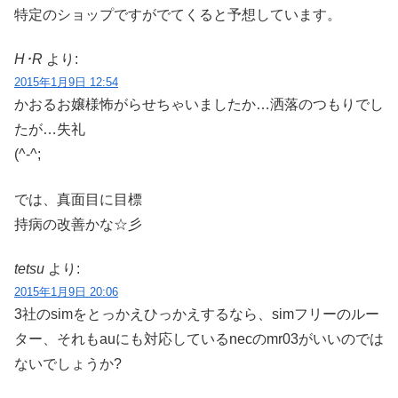
特定のショップですがでてくると予想しています。
H･R
より:
2015年1月9日 12:54
かおるお嬢様怖がらせちゃいましたか…洒落のつもりでし
たが…失礼
(^-^;
では、真面目に目標
持病の改善かな☆彡
tetsu
より:
2015年1月9日 20:06
3社のsimをとっかえひっかえするなら、simフリーのルー
ター、それもauにも対応しているnecのmr03がいいのでは
ないでしょうか?