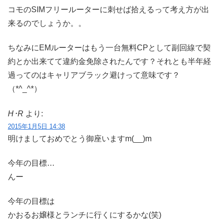
コモのSIMフリールーターに刺せば拾えるって考え方が出
来るのでしょうか。。
ちなみにEMルーターはもう一台無料CPとして副回線で契
約とか出来てて違約金免除されたんです？それとも半年経
過ってのはキャリアブラック避けって意味です？
（*^_^*）
H･R
より:
2015年1月5日 14:38
明けましておめでとう御座いますm(__)m
今年の目標…
んー
今年の目標は
かおるお嬢様とランチに行くにするかな(笑)