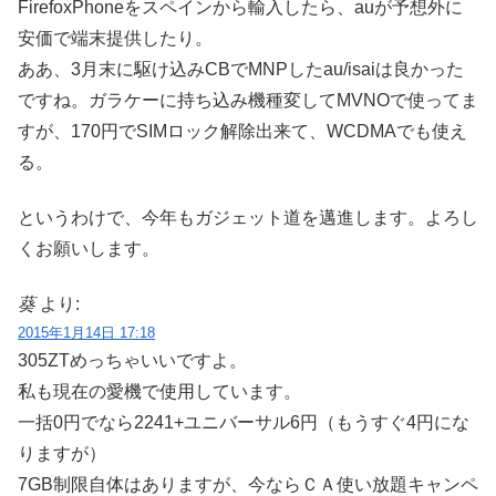
FirefoxPhoneをスペインから輸入したら、auが予想外に
安価で端末提供したり。
ああ、3月末に駆け込みCBでMNPしたau/isaiは良かった
ですね。ガラケーに持ち込み機種変してMVNOで使ってま
すが、170円でSIMロック解除出来て、WCDMAでも使え
る。
というわけで、今年もガジェット道を邁進します。よろし
くお願いします。
葵
より:
2015年1月14日 17:18
305ZTめっちゃいいですよ。
私も現在の愛機で使用しています。
一括0円でなら2241+ユニバーサル6円（もうすぐ4円にな
りますが）
7GB制限自体はありますが、今ならＣＡ使い放題キャンペ