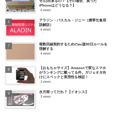
セル)出来るの？【その場合、買った
iPhoneはどうなる？】
6 views
アラジン・パスカル・ジニー（携帯乞食用
語解説）
6 views
複数回線契約するためのau版90日ルールを
理解する
4 views
【おもちゃサイズ】Amazonで変なスマホ
がランキングに載ってる件。ガジェオタ向
けにスペックと実用性を検証！
3 views
水月雨ってだれ？【イオシス】
3 views