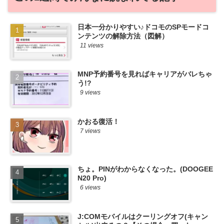
日本一分かりやすい♪ドコモのSPモードコ
ンテンツの解除方法（図解）
11 views
MNP予約番号を見ればキャリアがバレちゃ
う!?
9 views
かおる復活！
7 views
ちょ。PINがわからなくなった。(DOOGEE
N20 Pro)
6 views
J:COMモバイルはクーリングオフ(キャン