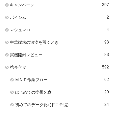
397
キャンペーン
2
ポイシム
4
マシュマロ
93
中華端末の深淵を覗くとき
83
実機開封レビュー
592
携帯乞食
62
ＭＮＰ作業フロー
29
はじめての携帯乞食
24
初めてのデータ化♪(ドコモ編)