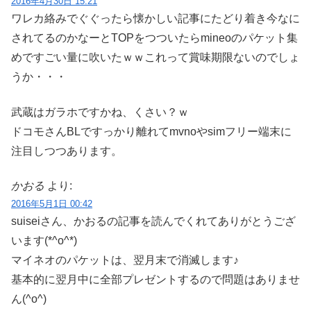
2016年4月30日 15:21
ワレカ絡みでぐぐったら懐かしい記事にたどり着き今なに
されてるのかなーとTOPをつついたらmineoのパケット集
めですごい量に吹いたｗｗこれって賞味期限ないのでしょ
うか・・・
武蔵はガラホですかね、くさい？ｗ
ドコモさんBLですっかり離れてmvnoやsimフリー端末に
注目しつつあります。
かおる
より:
2016年5月1日 00:42
suiseiさん、かおるの記事を読んでくれてありがとうござ
います(*^o^*)
マイネオのパケットは、翌月末で消滅します♪
基本的に翌月中に全部プレゼントするので問題はありませ
ん(^o^)