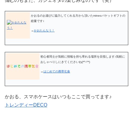
悩むのもまた、ガジェオタの楽しみなのです（笑）
かおるのお遊びに協力してくれる方から頂いたmineoパケットギフトの
総量です♪
→
かおたんなう！
初心者同士が気軽に情報を持ち寄れる場所を目指します♪気軽に
おしゃべりしにきてくださいね(*^-^*)
→
はじめての携帯乞食
かおる、スマホケースはいつもここで買ってます♪
トレンディーDECO