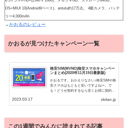
6.3インチFHD+(2340 x 1080)、メモリ４GB、ストレージ64GB、
OS=MIUI 10(Android9ベース)、antutu約17万点。 4眼カメラ、バッテ
リー4,000mAh
→
かおるのレビュー
かおるが見つけたキャンペーン一覧
格安SIM(MVNO)格安スマホキャンペー
ンまとめ(2020年11月19日最新版)
かおるです。おかえりなさい♪格安SIMや格
安スマホはもともと安いですよねー。で
も！どうせ契約するなら安くお得に契約し
たい。その気持ちよっくわかります！かお
2023.03.17
okitan.jp
る自身も、そういう案件を常に狙ってます
から♪せっかくだから、かおるが調べた案
件をこっそ...
この1週間でみんなに読まれてる記事