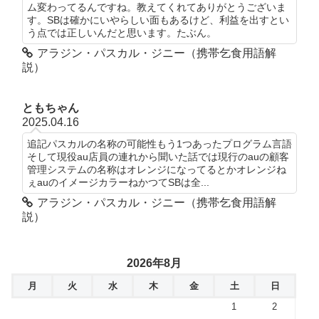
ム変わってるんですね。教えてくれてありがとうございま
す。SBは確かにいやらしい面もあるけど、利益を出すとい
う点では正しいんだと思います。たぶん。
アラジン・パスカル・ジニー（携帯乞食用語解
説）
ともちゃん
2025.04.16
追記パスカルの名称の可能性もう1つあったプログラム言語
そして現役au店員の連れから聞いた話では現行のauの顧客
管理システムの名称はオレンジになってるとかオレンジね
ぇauのイメージカラーねかつてSBは全...
アラジン・パスカル・ジニー（携帯乞食用語解
説）
2026年8月
月
火
水
木
金
土
日
1
2