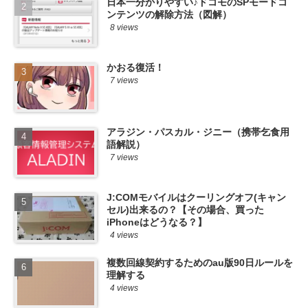
日本一分かりやすい♪ドコモのSPモードコ
ンテンツの解除方法（図解）
8 views
かおる復活！
7 views
アラジン・パスカル・ジニー（携帯乞食用
語解説）
7 views
J:COMモバイルはクーリングオフ(キャン
セル)出来るの？【その場合、買った
iPhoneはどうなる？】
4 views
複数回線契約するためのau版90日ルールを
理解する
4 views