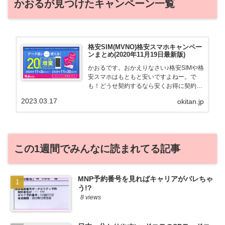
かおるが見つけたキャンペーン一覧
格安SIM(MVNO)格安スマホキャンペー
ンまとめ(2020年11月19日最新版)
かおるです。おかえりなさい♪格安SIMや格
安スマホはもともと安いですよねー。で
も！どうせ契約するなら安くお得に契約し
たい。その気持ちよっくわかります！かお
2023.03.17
okitan.jp
る自身も、そういう案件を常に狙ってます
から♪せっかくだから、かおるが調べた案
件をこっそ...
この1週間でみんなに読まれてる記事
MNP予約番号を見ればキャリアがバレちゃ
う!?
8 views