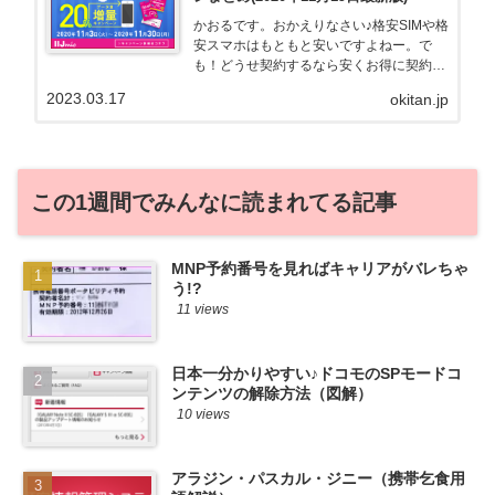
かおるです。おかえりなさい♪格安SIMや格
安スマホはもともと安いですよねー。で
も！どうせ契約するなら安くお得に契約し
たい。その気持ちよっくわかります！かお
2023.03.17
okitan.jp
る自身も、そういう案件を常に狙ってます
から♪せっかくだから、かおるが調べた案
件をこっそ...
この1週間でみんなに読まれてる記事
MNP予約番号を見ればキャリアがバレちゃ
う!?
11 views
日本一分かりやすい♪ドコモのSPモードコ
ンテンツの解除方法（図解）
10 views
アラジン・パスカル・ジニー（携帯乞食用