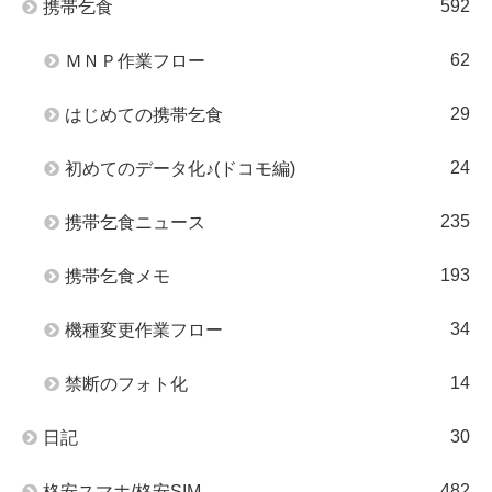
592
携帯乞食
62
ＭＮＰ作業フロー
29
はじめての携帯乞食
24
初めてのデータ化♪(ドコモ編)
235
携帯乞食ニュース
193
携帯乞食メモ
34
機種変更作業フロー
14
禁断のフォト化
30
日記
482
格安スマホ/格安SIM