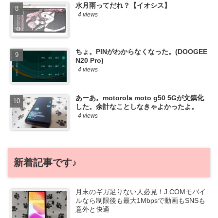
水月雨ってだれ？【イオシス】
4 views
ちょ。PINがわからなくなった。(DOOGEE
N20 Pro)
4 views
あーあ。motorola moto g50 5Gが文鎮化
した。余計なことしなきゃよかったよ。
4 views
新着記事です♪
月末のギガ足りない人必見！J:COMモバイ
ルなら制限後も最大1Mbpsで動画もSNSも
意外と快適