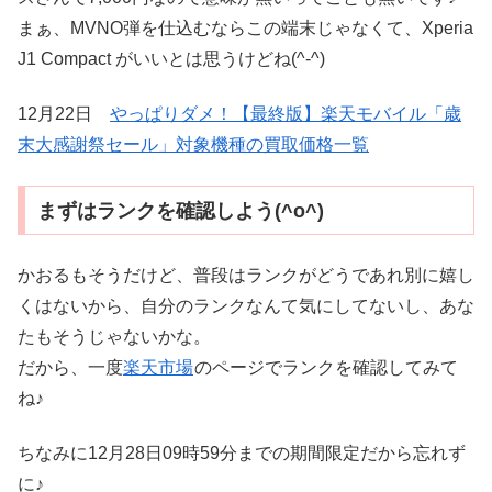
まぁ、MVNO弾を仕込むならこの端末じゃなくて、Xperia
J1 Compact がいいとは思うけどね(^-^)
12月22日
やっぱりダメ！【最終版】楽天モバイル「歳
末大感謝祭セール」対象機種の買取価格一覧
まずはランクを確認しよう(^o^)
かおるもそうだけど、普段はランクがどうであれ別に嬉し
くはないから、自分のランクなんて気にしてないし、あな
たもそうじゃないかな。
だから、一度
楽天市場
のページでランクを確認してみて
ね♪
ちなみに12月28日09時59分までの期間限定だから忘れず
に♪