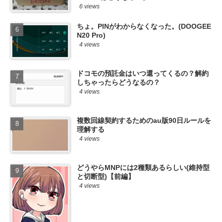
6 views
ちょ。PINがわからなくなった。(DOOGEE
N20 Pro)
4 views
ドコモの預託金はいつ還ってくるの？解約
しちゃったらどうなるの？
4 views
複数回線契約するためのau版90日ルールを
理解する
4 views
どうやらMNPには2種類あるらしい(維持型
と切断型)【前編】
4 views