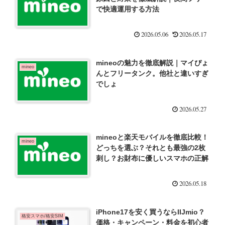
で快適運用する方法
2026.05.06
2026.05.17
mineoの魅力を徹底解説｜マイぴょ
mineo
んとフリータンク。他社と違いすぎ
でしょ
2026.05.27
mineoと楽天モバイルを徹底比較！
mineo
どっちを選ぶ？それとも最強の2枚
刺し？お財布に優しいスマホの正解
2026.05.18
iPhone17を安く買うならIIJmio？
格安スマホ/格安SIM
価格・キャンペーン・料金を初心者