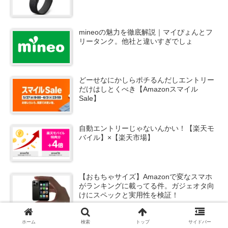
mineoの魅力を徹底解説｜マイぴょんとフ
リータンク。他社と違いすぎでしょ
どーせなにかしらポチるんだしエントリー
だけはしとくべき【Amazonスマイル
Sale】
自動エントリーじゃないんかい！【楽天モ
バイル】×【楽天市場】
【おもちゃサイズ】Amazonで変なスマホ
がランキングに載ってる件。ガジェオタ向
けにスペックと実用性を検証！
ホーム
検索
トップ
サイドバー
水月雨ってだれ？【イオシス】