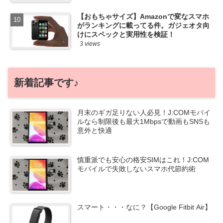
【おもちゃサイズ】Amazonで変なスマホ
がランキングに載ってる件。ガジェオタ向
けにスペックと実用性を検証！
3 views
新着記事です♪
月末のギガ足りない人必見！J:COMモバイ
ルなら制限後も最大1Mbpsで動画もSNSも
意外と快適
慎重派でも安心の格安SIMはこれ！J:COM
モバイルで失敗しないスマホ代節約術
スマート・・・なに？【Google Fitbit Air】