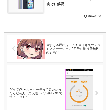
向けに解説
2026.05.20
今すぐ本屋に走って！今日発売のデジ
モノステーション2月号に維持費無料
のSIMが！
だってWi-Fiルーター使ってみたかっ
たんだもん！楽天モバイルをL-09Cで
使ってみる♪