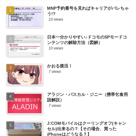
MNP予約番号を見ればキャリアがバレちゃ
う!?
10 views
日本一分かりやすい♪ドコモのSPモードコ
ンテンツの解除方法（図解）
10 views
かおる復活！
7 views
アラジン・パスカル・ジニー（携帯乞食用
語解説）
7 views
J:COMモバイルはクーリングオフ(キャン
セル)出来るの？【その場合、買った
iPhoneはどうなる？】