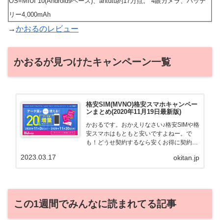
OS=MIUI 10(Android9ベース)、antutu約17万点。 4眼カメラ、バッテ
リー4,000mAh
→
かおるのレビュー
かおるが見つけたキャンペーン一覧
格安SIM(MVNO)格安スマホキャンペー
ンまとめ(2020年11月19日最新版)
かおるです。おかえりなさい♪格安SIMや格
安スマホはもともと安いですよねー。で
も！どうせ契約するなら安くお得に契約し
たい。その気持ちよっくわかります！かお
2023.03.17
okitan.jp
る自身も、そういう案件を常に狙ってます
から♪せっかくだから、かおるが調べた案
件をこっそ...
この1週間でみんなに読まれてる記事